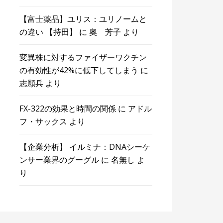
【富士薬品】ユリス：ユリノームと
の違い 【持田】
に
奧 芳子
より
変異株に対するファイザーワクチン
の有効性が42%に低下してしまう
に
志願兵
より
FX-322の効果と時間の関係
に
アドル
フ・サックス
より
【企業分析】 イルミナ：DNAシーケ
ンサー業界のグーグル
に
名無し
よ
り