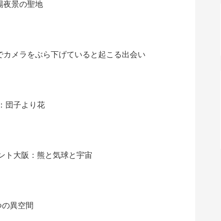
場夜景の聖地
でカメラをぶら下げていると起こる出会い
：団子より花
ロント大阪：熊と気球と宇宙
つの異空間