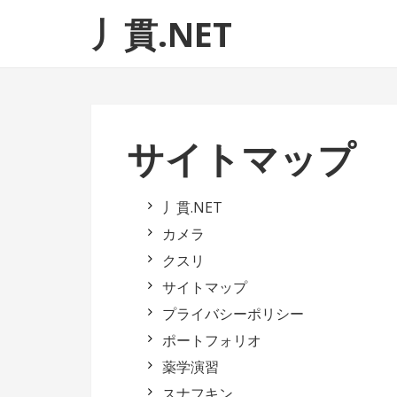
ナ
コ
丿貫.NET
ビ
ン
ゲ
テ
ー
ン
シ
ツ
ョ
へ
サイトマップ
ン
ス
へ
キ
ス
ッ
丿貫.NET
キ
プ
カメラ
ッ
クスリ
プ
サイトマップ
プライバシーポリシー
ポートフォリオ
薬学演習
スナフキン