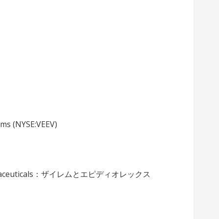
s (NYSE:VEEV)
maceuticals：ザイレムとエピディオレックス