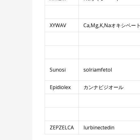
XYWAV
Ca,Mg,K,Naオキシベー
Sunosi
solriamfetol
Epidiolex
カンナビジオール
ZEPZELCA
lurbinectedin