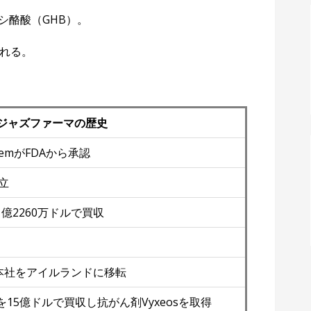
シ酪酸（GHB）。
れる。
ジャズファーマの歴史
のXyremがFDAから承認
設立
alを1億2260万ドルで買収
して本社をアイルランドに移転
ticalsを15億ドルで買収し抗がん剤Vyxeosを取得