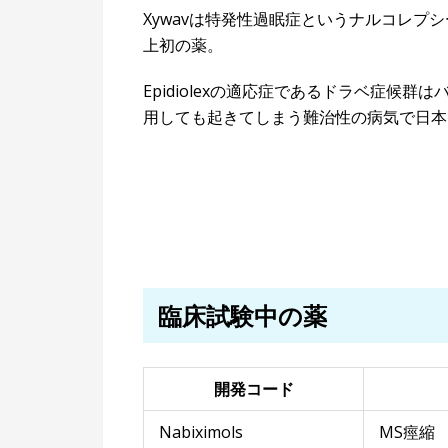
Xywavは特発性過眠症というナルコレプシ
上初の薬。
Epidiolexの適応症であるドラベ症候
用しても起きてしまう難治性の病気で日本
臨床試験中の薬
開発コード
Nabiximols
MS痙縮