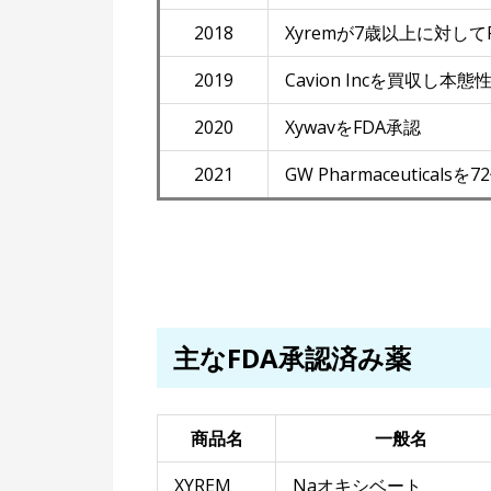
2018
Xyremが7歳以上に対して
2019
Cavion Incを買収し本
2020
XywavをFDA承認
2021
GW Pharmaceutical
主なFDA承認済み薬
商品名
一般名
XYREM
Naオキシベート