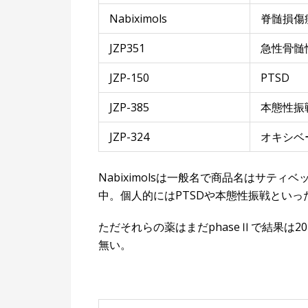
Nabiximols
脊髄損傷
JZP351
急性骨髄
JZP-150
PTSD
JZP-385
本態性振
JZP-324
オキシベ
Nabiximolsは一般名で商品名はサテ
中。個人的にはPTSDや本態性振戦といっ
ただそれらの薬はまだphaseⅡで結果は
無い。