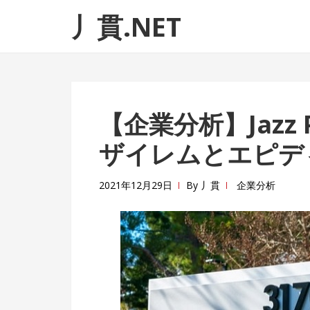
ナ
コ
丿貫.NET
ビ
ン
ゲ
テ
ー
ン
シ
ツ
ョ
へ
【企業分析】Jazz P
ン
ス
へ
キ
ザイレムとエピデ
ス
ッ
キ
プ
2021年12月29日
By
丿貫
企業分析
ッ
プ