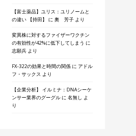
【富士薬品】ユリス：ユリノームと
の違い 【持田】
に
奧 芳子
より
変異株に対するファイザーワクチン
の有効性が42%に低下してしまう
に
志願兵
より
FX-322の効果と時間の関係
に
アドル
フ・サックス
より
【企業分析】 イルミナ：DNAシーケ
ンサー業界のグーグル
に
名無し
よ
り