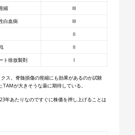
痙縮
Ⅲ
性白血病
Ⅲ
Ⅱ
戦
Ⅱ
ート徐放製剤
Ⅰ
ィベックス。脊髄損傷の痙縮にも効果があるのか試験
たTAMが大きそうな薬に期待している。
2023年あたりなのですぐに株価を押し上げることは