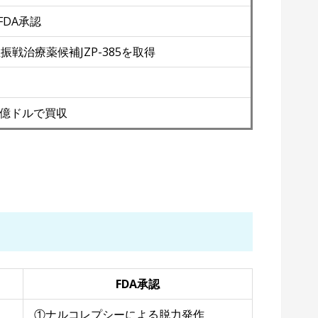
FDA承認
態性振戦治療薬候補JZP-385を取得
sを72億ドルで買収
FDA承認
①ナルコレプシーによる脱力発作