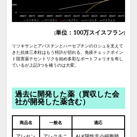
単位：100万スイスフラン
[
]
リツキサンとアバスチンとハーセプチンのロシュを支えて
きた抗体三本柱はもう特許が切れる。免疫チェックポイン
ト阻害薬テセントリクを始め多彩なポートフォリオを有し
ているが上記3つを補うのは大変。
過去に開発した薬（買収した会
社が開発した薬含む）
商品名
一般名
適応
アレセン
アレクチニ
ALK陽性非小細胞肺