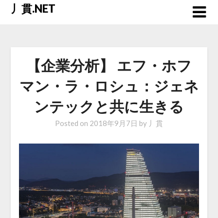
Skip
丿貫.NET
to
content
【企業分析】 エフ・ホフ
マン・ラ・ロシュ：ジェネ
ンテックと共に生きる
Posted on
2018年9月7日
by
丿貫