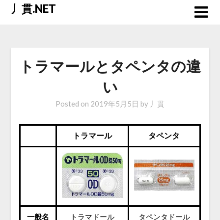
Skip
丿貫.NET
to
content
トラマールとタペンタの違
い
Posted on
2019年5月5日
by
丿貫
トラマール
タペンタ
一般名
トラマドール
タペンタドール