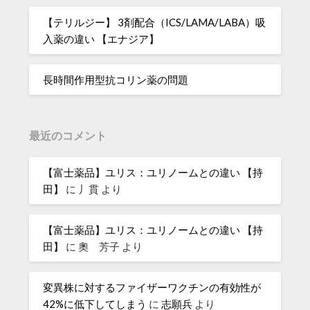
【テリルジー】 3剤配合（ICS/LAMA/LABA）吸
入薬の違い 【エナジア】
長時間作用型抗コリン薬の問題
最近のコメント
【富士薬品】ユリス：ユリノームとの違い 【持
田】
に
丿貫
より
【富士薬品】ユリス：ユリノームとの違い 【持
田】
に
奧 芳子
より
変異株に対するファイザーワクチンの有効性が
42%に低下してしまう
に
志願兵
より