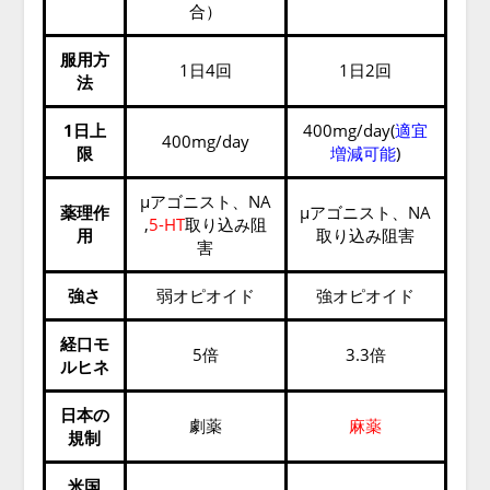
合）
服用方
1日4回
1日2回
法
1日上
400mg/day(
適宜
400mg/day
限
増減可能
)
μアゴニスト、NA
薬理作
μアゴニスト、NA
,
5-HT
取り込み阻
用
取り込み阻害
害
強さ
弱オピオイド
強オピオイド
経口モ
5倍
3.3倍
ルヒネ
日本の
劇薬
麻薬
規制
米国