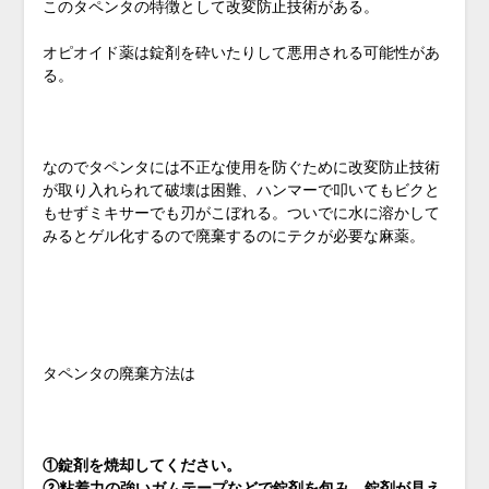
このタペンタの特徴として改変防止技術がある。
オピオイド薬は錠剤を砕いたりして悪用される可能性があ
る。
なのでタペンタには不正な使用を防ぐために改変防止技術
が取り入れられて破壊は困難、ハンマーで叩いてもビクと
もせずミキサーでも刃がこぼれる。ついでに水に溶かして
みるとゲル化するので廃棄するのにテクが必要な麻薬。
タペンタの廃棄方法は
①錠剤を焼却してください。
②粘着力の強いガムテープなどで錠剤を包み、錠剤が見え