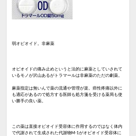
弱オピオイド。非麻薬
オピオイドの痛み止めというと法的に麻薬としていされて
いるモノが沢山あるがトラマールは非麻薬のただの劇薬。
麻薬指定は無いんで薬の流通や管理が楽。癌性疼痛以外に
も適応があるので処方する医師も処方箋を受ける薬局も使
い勝手の良い薬。
この薬は直接オピオイド受容体に作用するのではなく体内
で代謝されて生成された代謝物M-1がオピオイド受容体に