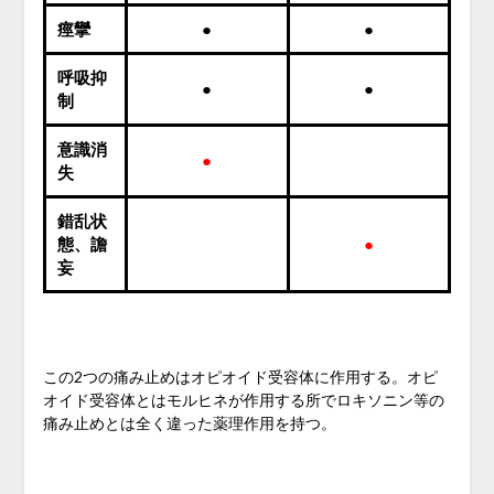
痙攣
●
●
呼吸抑
●
●
制
意識消
●
失
錯乱状
態、譫
●
妄
この2つの痛み止めはオピオイド受容体に作用する。オピ
オイド受容体とはモルヒネが作用する所でロキソニン等の
痛み止めとは全く違った薬理作用を持つ。