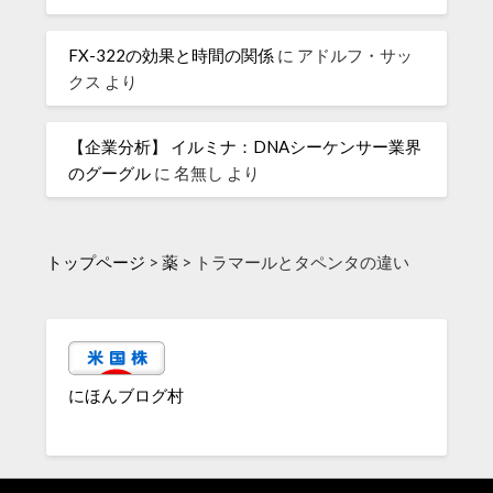
FX-322の効果と時間の関係
に
アドルフ・サッ
クス
より
【企業分析】 イルミナ：DNAシーケンサー業界
のグーグル
に
名無し
より
トップページ
>
薬
>
トラマールとタペンタの違い
にほんブログ村