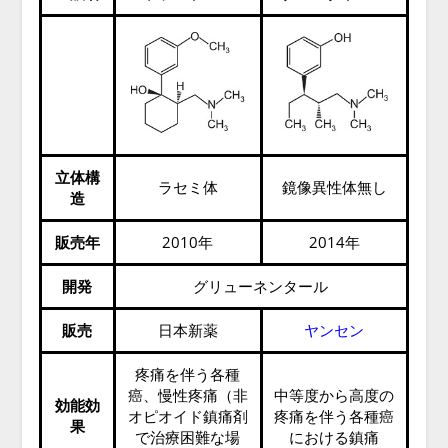
立体構
ラセミ体
鏡像異性体無し
造
販売年
2010年
2014年
開発
グリューネンタール
販売
日本新薬
ヤンセン
疼痛を伴う各種
癌、慢性疼痛（非
中等度から高度の
効能効
オピオイド鎮痛剤
疼痛を伴う各種癌
果
で治療困難な場
における鎮痛