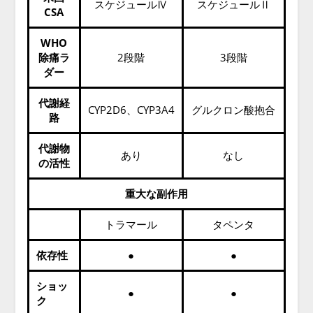
スケジュールⅣ
スケジュールⅡ
CSA
WHO
除痛ラ
2段階
3段階
ダー
代謝経
CYP2D6
、CYP3A4
グルクロン酸抱合
路
代謝物
あり
なし
の活性
重大な副作用
トラマール
タペンタ
依存性
●
●
ショッ
●
●
ク