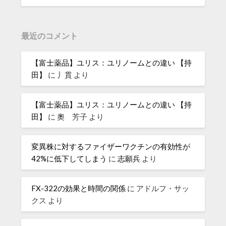
最近のコメント
【富士薬品】ユリス：ユリノームとの違い 【持
田】
に
丿貫
より
【富士薬品】ユリス：ユリノームとの違い 【持
田】
に
奧 芳子
より
変異株に対するファイザーワクチンの有効性が
42%に低下してしまう
に
志願兵
より
FX-322の効果と時間の関係
に
アドルフ・サッ
クス
より