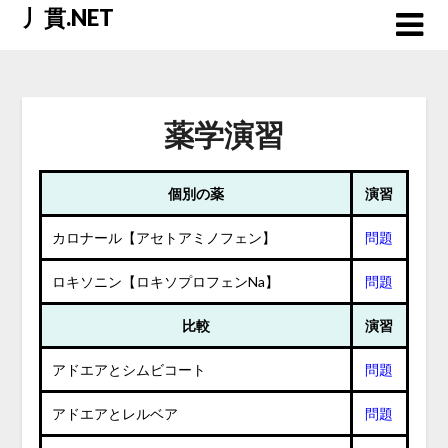
Skip
丿貫.NET
to
content
薬学演習
個別の薬
演習
カロナール【アセトアミノフェン】
問題
ロキソニン【ロキソプロフェンNa】
問題
比較
演習
アドエアとシムビコート
問題
アドエアとレルベア
問題