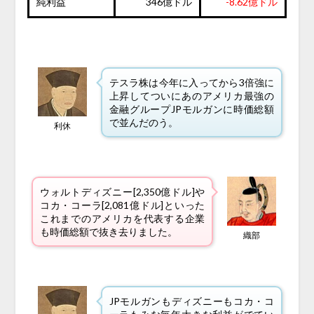
純利益
346億ドル
-8.62億ドル
テスラ株は今年に入ってから3倍強に
上昇してついにあのアメリカ最強の
金融グループJPモルガンに時価総額
で並んだのう。
利休
ウォルトディズニー[2,350億ドル]や
コカ・コーラ[2,081億ドル]といった
これまでのアメリカを代表する企業
も時価総額で抜き去りました。
織部
JPモルガンもディズニーもコカ・コ