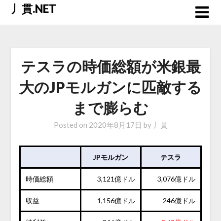
Skip
丿貫.NET
to
content
テスラの時価総額が米銀最
大のJPモルガンに匹敵する
まで膨らむ
Posted on
2020年8月17日
by
丿貫
JPモルガン
テスラ
時価総額
3,121億ドル
3,076億ドル
収益
1,156億ドル
246億ドル