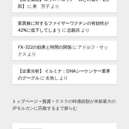
田】
に
奧 芳子
より
変異株に対するファイザーワクチンの有効性が
42%に低下してしまう
に
志願兵
より
FX-322の効果と時間の関係
に
アドルフ・サッ
クス
より
【企業分析】 イルミナ：DNAシーケンサー業界
のグーグル
に
名無し
より
トップページ
>
投資
>
テスラの時価総額が米銀最大の
JPモルガンに匹敵するまで膨らむ