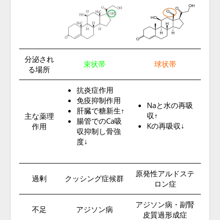
分泌され
束状帯
球状帯
る場所
抗炎症作用
免疫抑制作用
Naと水の再吸
肝臓で糖新生↑
収↑
主な薬理
腸管でのCa吸
Kの再吸収↓
作用
収抑制し骨強
度↓
原発性アルドステ
過剰
クッシング症候群
ロン症
アジソン病・副腎
不足
アジソン病
皮質過形成症