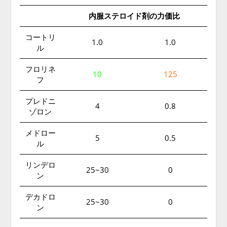
内服ステロイド剤の力価比
コートリ
1.0
1.0
ル
フロリネ
10
125
フ
プレドニ
4
0.8
ゾロン
メドロー
5
0.5
ル
リンデロ
25~30
0
ン
デカドロ
25~30
0
ン