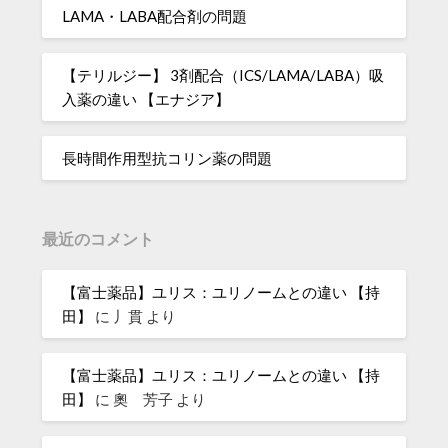
LAMA・LABA配合剤の問題
【テリルジー】 3剤配合（ICS/LAMA/LABA）吸
入薬の違い 【エナジア】
長時間作用型抗コリン薬の問題
最近のコメント
【富士薬品】ユリス：ユリノームとの違い 【持
田】
に
丿貫
より
【富士薬品】ユリス：ユリノームとの違い 【持
田】
に
奧 芳子
より