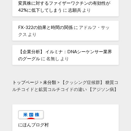
変異株に対するファイザーワクチンの有効性が
42%に低下してしまう
に
志願兵
より
FX-322の効果と時間の関係
に
アドルフ・サッ
クス
より
【企業分析】 イルミナ：DNAシーケンサー業界
のグーグル
に
名無し
より
トップページ
>
未分類
>
【クッシング症候群】 糖質コ
ルチコイドと鉱質コルチコイドの違い 【アジソン病】
にほんブログ村