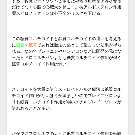
する。腎臓でナトリウムと水をため込み血圧を上昇させる
だけでなく心臓で心肥大を起こす。抗アルドステロン作用
薬スピロノラクトンは心不全のリスクを下げる。
この糖質コルチコイドと鉱質コルチコイドの違いを考える
に
糖質
＞
鉱質
であれば魔法の薬として望ましい効果が得ら
れる。なのでプレドニンやリンデロンなどは開発の元にな
ったヒドロコルチゾンよりも糖質コルチコイド作用が強く
鉱質コルチコイド作用は弱い。
ステロイドを大量に使うステロイドパルス療法は鉱質コル
チコイド作用がないほうが望ましいのでプレドニゾロンよ
りも鉱質コルチコイド作用が弱いメチルプレドニゾロンが
使われることが多い。
だが逆にフロリネフのように鉱質コルチコイド作用を極限