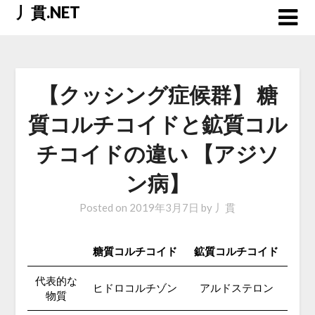
Skip
丿貫.NET
to
content
【クッシング症候群】 糖
質コルチコイドと鉱質コル
チコイドの違い 【アジソ
ン病】
Posted on
2019年3月7日
by
丿貫
糖質コルチコイド
鉱質コルチコイド
代表的な
ヒドロコルチゾン
アルドステロン
物質