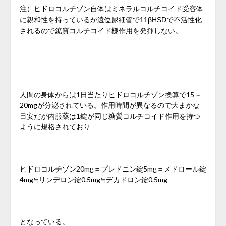
注）ヒドロコルチゾン自体はミネラルコルチコイド受容体
に親和性を持っているが遠位尿細管で11βHSDで不活性化
されるので鉱質コルチコイド様作用を発揮しない。
人間の身体からは1日当たりヒドロコルチゾン換算で15～
20mgが分泌されている。作用時間が異なるので大まかな
目安だが内服薬は1錠が同じ糖質コルチコイド作用を持つ
ように規格されており
ヒドロコルチゾン20mg＝プレドニン錠5mg＝メドロール錠
4mg≒リンデロン錠0.5mg≒デカドロン錠0.5mg
となっている。