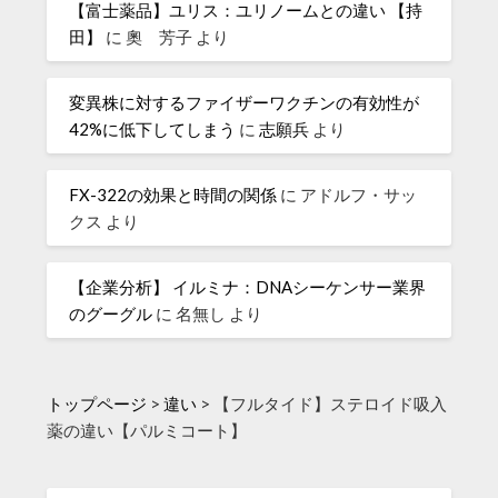
【富士薬品】ユリス：ユリノームとの違い 【持
田】
に
奧 芳子
より
変異株に対するファイザーワクチンの有効性が
42%に低下してしまう
に
志願兵
より
FX-322の効果と時間の関係
に
アドルフ・サッ
クス
より
【企業分析】 イルミナ：DNAシーケンサー業界
のグーグル
に
名無し
より
トップページ
>
違い
>
【フルタイド】ステロイド吸入
薬の違い【パルミコート】