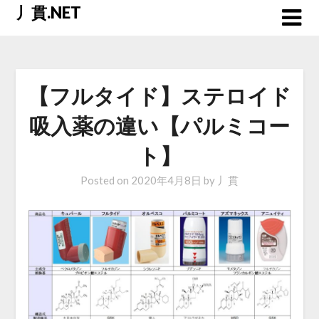
Skip
丿貫.NET
to
content
【フルタイド】ステロイド
吸入薬の違い【パルミコー
ト】
Posted on
2020年4月8日
by
丿貫