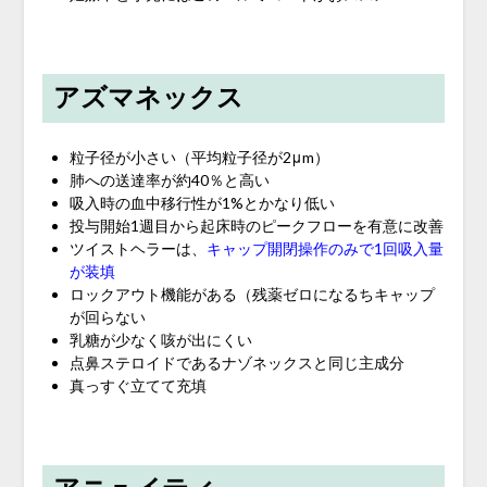
アズマネックス
粒子径が小さい（平均粒子径が2μm）
肺への送達率が約40％と高い
吸入時の血中移行性が1%とかなり低い
投与開始1週目から起床時のピークフローを有意に改善
ツイストヘラーは、
キャップ開閉操作のみで1回吸入量
が装填
ロックアウト機能がある（残薬ゼロになるちキャップ
が回らない
乳糖が少なく咳が出にくい
点鼻ステロイドであるナゾネックスと同じ主成分
真っすぐ立てて充填