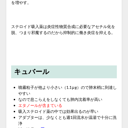
を増やす。
ステロイド吸入薬は炎症性物質合成に必要なアセチル化を
脱、つまり邪魔するのだから抑制的に働き炎症を抑える。
キュバール
噴霧粒子が他より小さい（1.1μg）ので肺末梢に到達し
やすい
なので息こらえをしなくても肺内沈着率が高い
エタノールが含まている
吸入ステロイド薬の中では効果出るのが早い
アダプターは、少なくとも週1回流水か温湯で十分に洗
浄