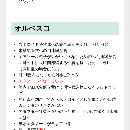
ダウンも
オルベスコ
ステロイド受容体への結合率が高く1日1回が可能
末梢気管支への到達率が高い
エアゾール粒子が細かい（0.9μ）ため肺へ到達率が高
く肺の中に長時間滞留する性質を持つため、1日1回
（高用量の場合は2回）
1日4吸入になったら2回に分ける
エタノールが含まている
肺内で加水分解を受けて活性代謝物になるプロドラッ
グ
肺組織へ到達してからステロイドとして働くので口腔
カンジダのリスクが低い
アダプターは柔らかい乾いた布 or ちり紙で拭く（水洗
いは×
無水エタノールが含まている
試し噴霧は
3回