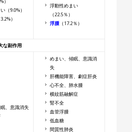
5%）
浮動性めまい
い（9.0%）
（22.5％）
3.2%）
浮腫
（17.2％）
大な副作用
めまい、傾眠、意識消
失
肝機能障害、劇症肝炎
心不全、肺水腫
横紋筋融解症
腎不全
傾眠、意識消失
血管浮腫
害
低血糖
間質性肺炎