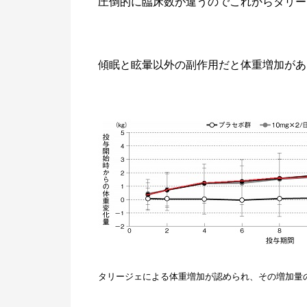
圧倒的に臨床数が違うのでこれからタリー
傾眠と眩暈以外の副作用だと体重増加があ
タリージェによる体重増加が認められ、その増加量の平