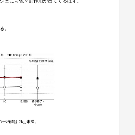
ジェにも色々副作用が出てくるはず。
る。
均値は 2kg 未満。