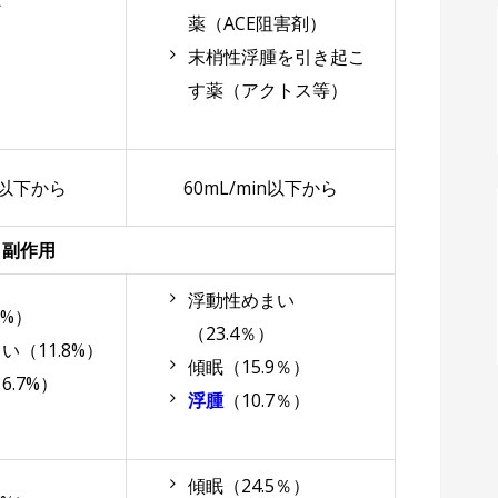
ン
薬（ACE阻害剤）
末梢性浮腫を引き起こ
す薬（アクトス等）
n以下から
60
mL/min以下から
副作用
浮動性めまい
9%）
（23.4％）
い（11.8%）
傾眠（15.9％）
6.7%）
浮腫
（10.7％）
傾眠（24.5％）