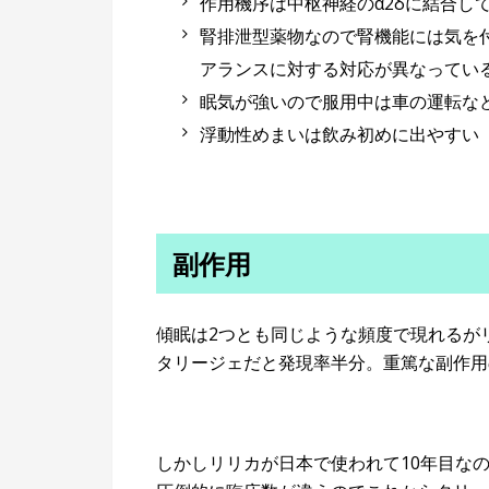
作用機序は中枢神経のα2δに結合し
腎排泄型薬物なので腎機能には気を
アランスに対する対応が異なってい
眠気が強いので服用中は車の運転な
浮動性めまいは飲み初めに出やすい
副作用
傾眠は2つとも同じような頻度で現れるが
タリージェだと発現率半分。重篤な副作用
しかしリリカが日本で使われて10年目な