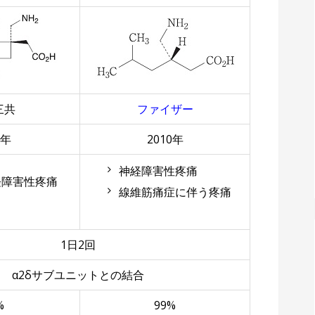
三共
ファイザー
9年
2010年
神経障害性疼痛
経障害性疼痛
線維筋痛症に伴う疼痛
1日2回
α2δサブユニットとの結合
%
99%