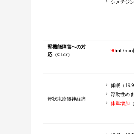
シメチジ
腎機能障害への対
90
mL/mi
応（CLcr）
傾眠（19.
浮動性めま
帯状疱疹後神経痛
体重増加
（