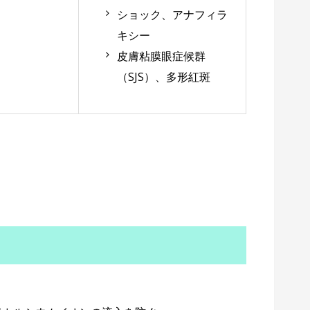
ショック、アナフィラ
キシー
皮膚粘膜眼症候群
（SJS）、多形紅斑