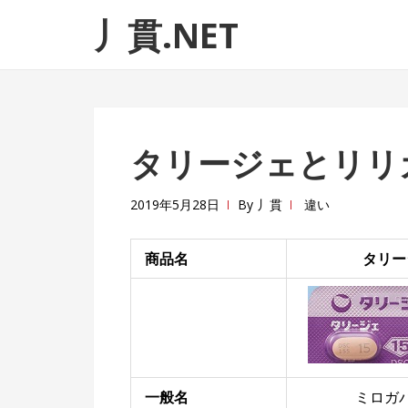
ナ
コ
丿貫.NET
ビ
ン
ゲ
テ
ー
ン
シ
ツ
ョ
へ
タリージェとリリ
ン
ス
へ
キ
ス
ッ
2019年5月28日
By
丿貫
違い
キ
プ
ッ
商品名
タリー
プ
一般名
ミロガ