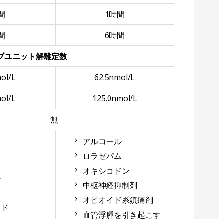
間
1時間
間
6時間
サブユニット解離定数
ol/L
62.5nmol/L
ol/L
125.0nmol/L
無
アルコール
ロラゼパム
オキシコドン
ル
中枢神経抑制剤
ム
オピオイド系鎮痛剤
シド
血管浮腫を引き起こす