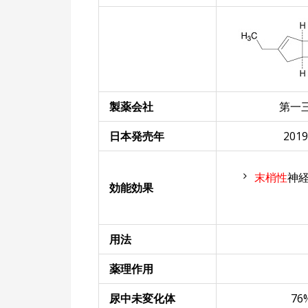
製薬会社
第一
日本発売年
201
末梢性
神
効能効果
用法
薬理作用
尿中未変化体
76