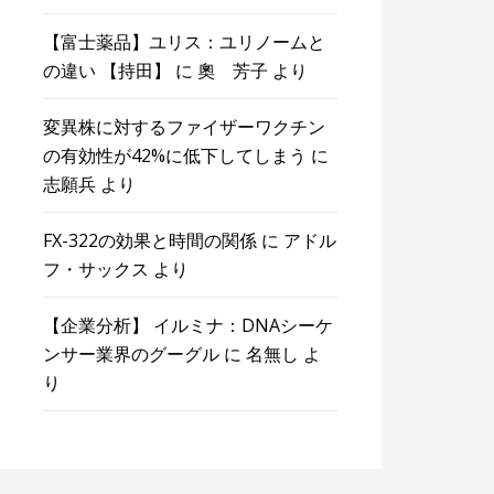
【富士薬品】ユリス：ユリノームと
の違い 【持田】
に
奧 芳子
より
変異株に対するファイザーワクチン
の有効性が42%に低下してしまう
に
志願兵
より
FX-322の効果と時間の関係
に
アドル
フ・サックス
より
【企業分析】 イルミナ：DNAシーケ
ンサー業界のグーグル
に
名無し
よ
り