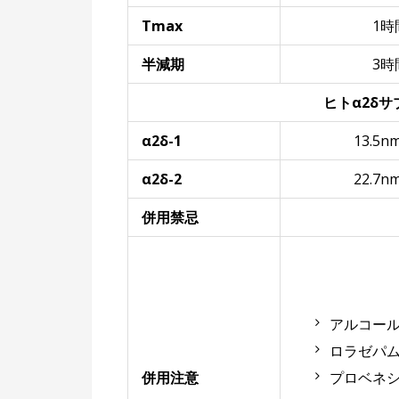
Tmax
1時
半減期
3時
ヒトα2δ
α2δ-1
13.5nm
α2δ-2
22.7nm
併用禁忌
アルコー
ロラゼパ
併用注意
プロベネ