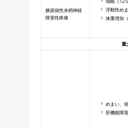
傾眠（12.
浮動性めま
糖尿病性末梢神経
障害性疼痛
体重増加
（
重
めまい、
肝機能障