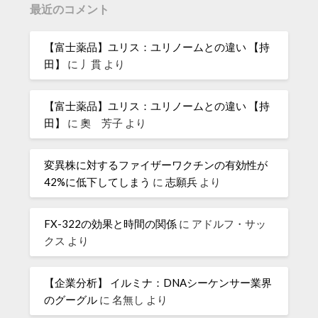
最近のコメント
【富士薬品】ユリス：ユリノームとの違い 【持
田】
に
丿貫
より
【富士薬品】ユリス：ユリノームとの違い 【持
田】
に
奧 芳子
より
変異株に対するファイザーワクチンの有効性が
42%に低下してしまう
に
志願兵
より
FX-322の効果と時間の関係
に
アドルフ・サッ
クス
より
【企業分析】 イルミナ：DNAシーケンサー業界
のグーグル
に
名無し
より