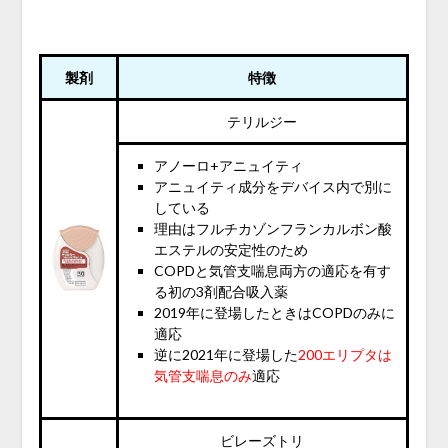
製剤
特徴
テリルジー
アノーロ+アニュイティ
アニュイティ成分をデバイス内で別に
している
理由はフルチカゾンフランカルボン酸
エステルの安定性のため
COPDと気管支喘息両方の適応を有す
る初の3剤配合吸入薬
2019年に登場したときはCOPDのみに
適応
逆に2021年に登場した
200エリプタは
気管支喘息のみ
適応
ビレーズトリ