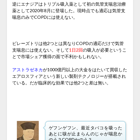
逆にエナジアはトリプル吸入薬として初の気管支喘息治療
薬として2020年8月に登場した。現時点でも適応は気管支
喘息のみでCOPDには使えない。
ビレーズトリは他2つとは異なりCOPDの適応だけで気管
支喘息には使えない。そして
1日2回
の吸入が必要というこ
とで市場シェア獲得の面で不利かもしれない。
アストラゼネカ
が1000億円以上の大金をはたいて買収した
エアロスフィアという新しい製剤テクノロジーが搭載され
ている。だが臨床的な効果では他2つと差は無い。
ゲフンゲフン、最近タバコを吸った
あとに咳が止まらんのじゃが喘息か
のう？COPDかのう？