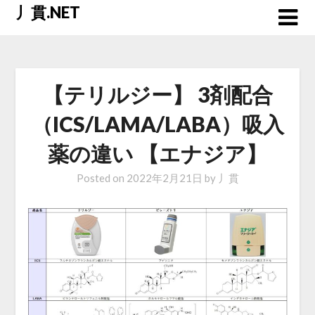
Skip
丿貫.NET
to
content
【テリルジー】 3剤配合
（ICS/LAMA/LABA）吸入
薬の違い 【エナジア】
Posted on
2022年2月21日
by
丿貫