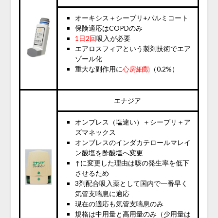
オーキシス＋シーブリ+パルミコート
保険適応は
COPDのみ
1日2回
吸入が必要
エアロスフィアという製剤技術でエア
ゾール化
重大な副作用に
心房細動
（0.2%）
エナジア
オンブレス（塩違い）＋シーブリ＋ア
ズマネックス
オンブレスのインダカテロールマレイ
ン酸塩を酢酸塩へ変更
↑に変更した理由は咳の発生率を低下
させるため
3剤配合吸入薬として国内で一番早く
気管支喘息に適応
現在の適応も気管支喘息のみ
規格は中用量と高用量のみ（少用量は