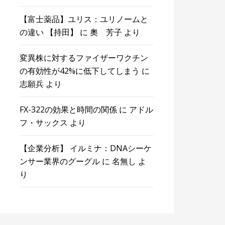
【富士薬品】ユリス：ユリノームと
の違い 【持田】
に
奧 芳子
より
変異株に対するファイザーワクチン
の有効性が42%に低下してしまう
に
志願兵
より
FX-322の効果と時間の関係
に
アドル
フ・サックス
より
【企業分析】 イルミナ：DNAシーケ
ンサー業界のグーグル
に
名無し
よ
り