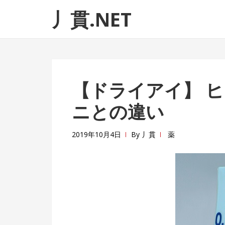
ナ
コ
丿貫.NET
ビ
ン
ゲ
テ
ー
ン
シ
ツ
ョ
へ
【ドライアイ】 
ン
ス
へ
キ
ニとの違い
ス
ッ
キ
プ
2019年10月4日
By
丿貫
薬
ッ
プ