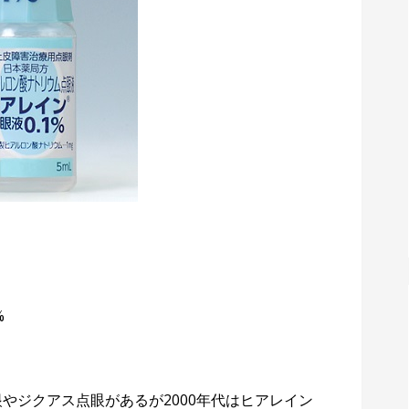
%
眼やジクアス点眼があるが2000年代はヒアレイン