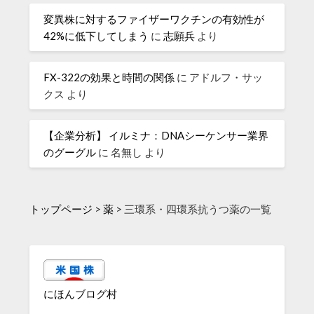
変異株に対するファイザーワクチンの有効性が
42%に低下してしまう
に
志願兵
より
FX-322の効果と時間の関係
に
アドルフ・サッ
クス
より
【企業分析】 イルミナ：DNAシーケンサー業界
のグーグル
に
名無し
より
トップページ
>
薬
>
三環系・四環系抗うつ薬の一覧
にほんブログ村