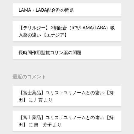
LAMA・LABA配合剤の問題
【テリルジー】 3剤配合（ICS/LAMA/LABA）吸
入薬の違い 【エナジア】
長時間作用型抗コリン薬の問題
最近のコメント
【富士薬品】ユリス：ユリノームとの違い 【持
田】
に
丿貫
より
【富士薬品】ユリス：ユリノームとの違い 【持
田】
に
奧 芳子
より