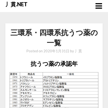
Skip
丿貫.NET
to
content
三環系・四環系抗うつ薬の
一覧
Posted on
2020年1月31日
by
丿貫
抗うつ薬の承認年