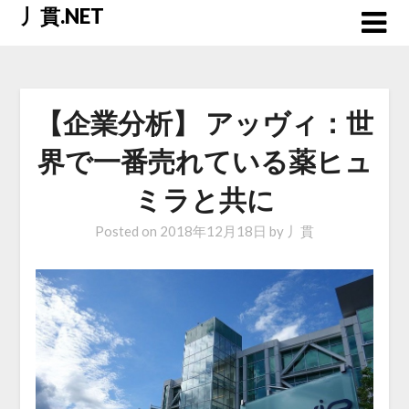
Skip
丿貫.NET
to
content
【企業分析】 アッヴィ：世
界で一番売れている薬ヒュ
ミラと共に
Posted on
2018年12月18日
by
丿貫