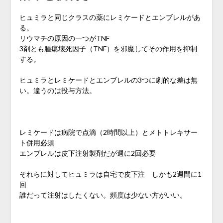
ヒュミラと同じクラスの薬にレミケードとエンブレルがあ
る。
リウマチの原因の一つがTNF
3剤とも腫瘍壊死因子（TNF）を邪魔してその作用を抑制
する。
ヒュミラとレミケードとエンブレルの3つに劇的な差は無
い。違うのは投与方法。
レミケードは病院で点滴（2時間以上）とメトトレキサー
ト併用必須
エンブレルは皮下注射製剤だが週に2回必要
それらに対してヒュミラは自宅で皮下注 しかも2週間に1
回
誰だって注射はしたくない。頻度は少ない方がいい。