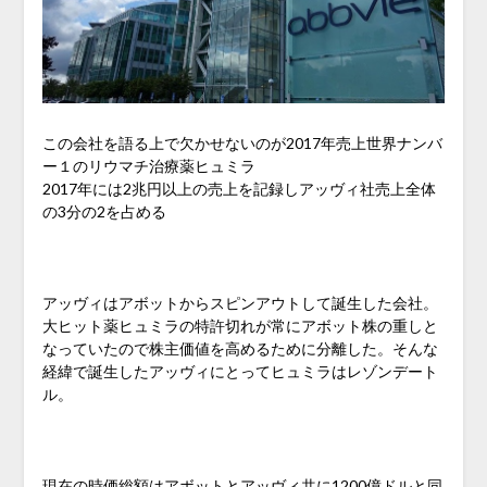
この会社を語る上で欠かせないのが2017年売上世界ナンバ
ー１のリウマチ治療薬ヒュミラ
2017年には2兆円以上の売上を記録しアッヴィ社売上全体
の3分の2を占める
アッヴィはアボットからスピンアウトして誕生した会社。
大ヒット薬ヒュミラの特許切れが常にアボット株の重しと
なっていたので株主価値を高めるために分離した。そんな
経緯で誕生したアッヴィにとってヒュミラはレゾンデート
ル。
現在の時価総額はアボットとアッヴィ共に1200億ドルと同