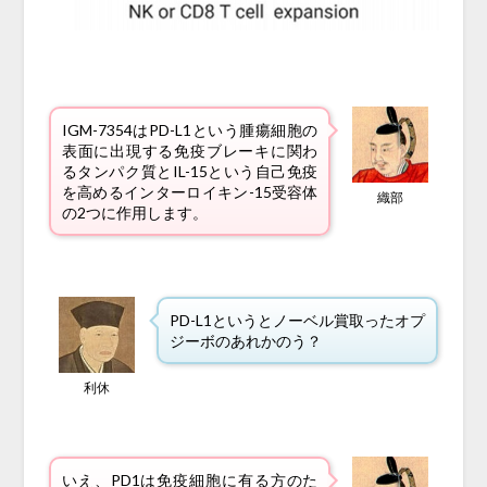
IGM-7354はPD-L1という腫瘍細胞の
表面に出現する免疫ブレーキに関わ
るタンパク質とIL-15という自己免疫
を高めるインターロイキン-15受容体
織部
の2つに作用します。
PD-L1というとノーベル賞取ったオプ
ジーボのあれかのう？
利休
いえ、PD1は免疫細胞に有る方のた