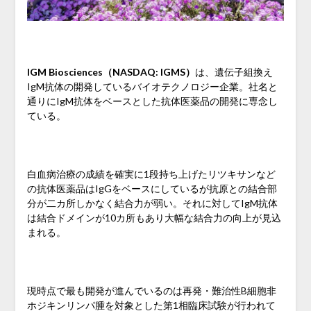
IGM Biosciences（NASDAQ: IGMS）
は、遺伝子組換え
IgM抗体の開発しているバイオテクノロジー企業。社名と
通りにIgM抗体をベースとした抗体医薬品の開発に専念し
ている。
白血病治療の成績を確実に1段持ち上げたリツキサンなど
の抗体医薬品はIgGをベースにしているが抗原との結合部
分が二カ所しかなく結合力が弱い。それに対してIgM抗体
は結合ドメインが10カ所もあり大幅な結合力の向上が見込
まれる。
現時点で最も開発が進んでいるのは再発・難治性B細胞非
ホジキンリンパ腫を対象とした第1相臨床試験が行われて