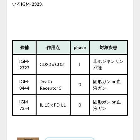
いる
IGM-2323
。
候補
作用点
phase
対象疾患
IGM-
非ホジキンリン
CD20 x CD3
Ⅰ
2323
パ腫
IGM-
Death
固形ガン or 血
0
8444
Receptor 5
液ガン
IGM-
固形ガン or 血
IL-15 x PD-L1
0
7354
液ガン