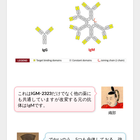
これは
IGM-2323
だけでなく他の薬に
も共通していますが改変する元の抗
体はIgMです。
織部
でかいのう。5つも合体しておる。強