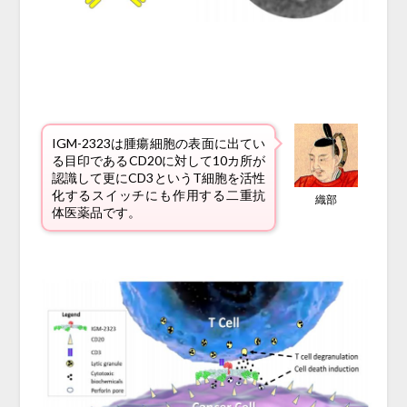
IGM-2323は腫瘍細胞の表面に出てい
る目印であるCD20に対して10カ所が
認識して更にCD3というT細胞を活性
化するスイッチにも作用する二重抗
織部
体医薬品です。