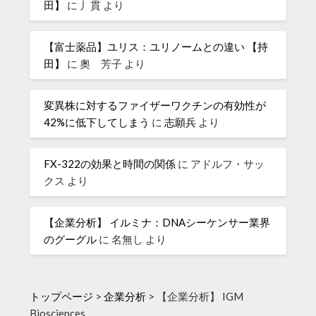
田】
に
丿貫
より
【富士薬品】ユリス：ユリノームとの違い 【持
田】
に
奧 芳子
より
変異株に対するファイザーワクチンの有効性が
42%に低下してしまう
に
志願兵
より
FX-322の効果と時間の関係
に
アドルフ・サッ
クス
より
【企業分析】 イルミナ：DNAシーケンサー業界
のグーグル
に
名無し
より
トップページ
>
企業分析
>
【企業分析】 IGM
Biosciences