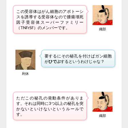
この受容体はがん細胞のアポトーシ
スを誘導する受容体なので腫瘍壊死
因子受容体スーパーファミリー
（TNFrSF）のメンバーです。
織部
要するにその秘孔を付けばガン細胞
が
ひでぶ
するというわけじゃな？
利休
ただこの秘孔の発動条件がありま
す。それは同時に3つ以上の秘孔を突
かないといけないというルールで
す。
織部