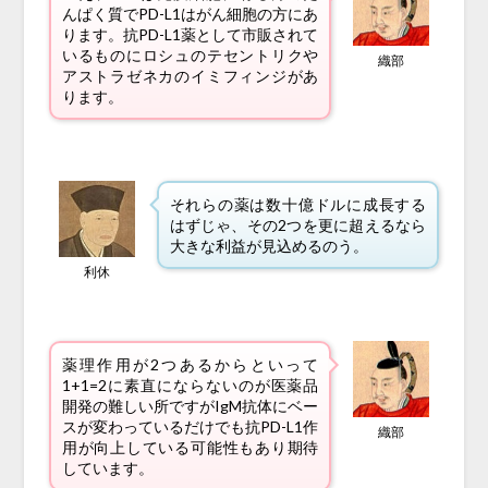
んぱく質でPD-L1はがん細胞の方にあ
ります。抗PD-L1薬として市販されて
いるものにロシュのテセントリクや
織部
アストラゼネカのイミフィンジがあ
ります。
それらの薬は数十億ドルに成長する
はずじゃ、その2つを更に超えるなら
大きな利益が見込めるのう。
利休
薬理作用が2つあるからといって
1+1=2に素直にならないのが医薬品
開発の難しい所ですがIgM抗体にベー
スが変わっているだけでも抗PD-L1作
織部
用が向上している可能性もあり期待
しています。