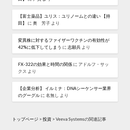
【富士薬品】ユリス：ユリノームとの違い 【持
田】
に
奧 芳子
より
変異株に対するファイザーワクチンの有効性が
42%に低下してしまう
に
志願兵
より
FX-322の効果と時間の関係
に
アドルフ・サッ
クス
より
【企業分析】 イルミナ：DNAシーケンサー業界
のグーグル
に
名無し
より
トップページ
>
投資
>
Veeva Systemsの関連記事