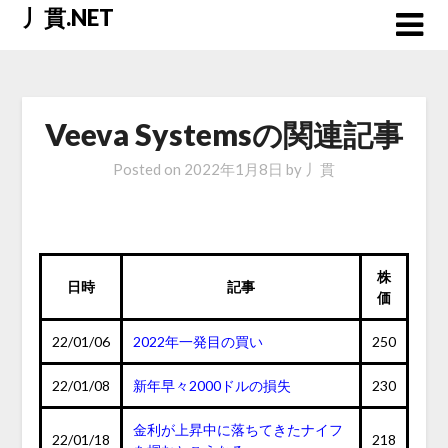
Skip
丿貫.NET
to
content
Veeva Systemsの関連記事
Posted on
2022年1月8日
by
丿貫
株
日時
記事
価
22/01/06
2022年一発目の買い
250
22/01/08
新年早々2000ドルの損失
230
金利が上昇中に落ちてきたナイフ
22/01/18
218