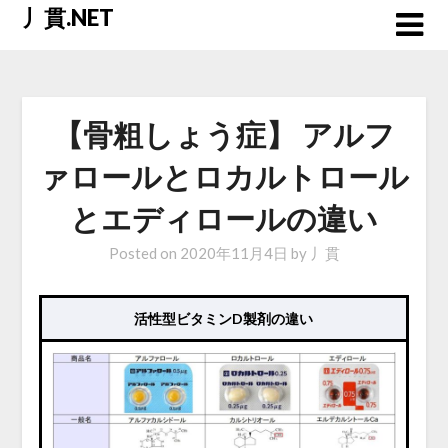
Skip
丿貫.NET
to
content
【骨粗しょう症】 アルフ
ァロールとロカルトロール
とエディロールの違い
Posted on
2020年11月4日
by
丿貫
活性型ビタミンD製剤の違い