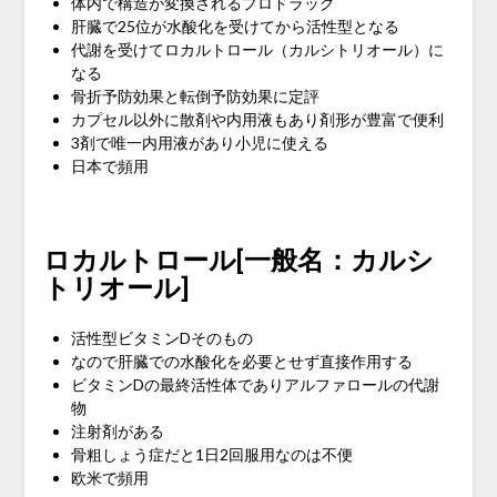
体内で構造が変換されるプロドラッグ
肝臓で25位が水酸化を受けてから活性型となる
代謝を受けてロカルトロール（カルシトリオール）に
なる
骨折予防効果と転倒予防効果に定評
カプセル以外に散剤や内用液もあり剤形が豊富で便利
3剤で唯一内用液があり小児に使える
日本で頻用
ロカルトロール[一般名：カルシ
トリオール]
活性型ビタミンDそのもの
なので肝臓での水酸化を必要とせず直接作用する
ビタミンDの最終活性体でありアルファロールの代謝
物
注射剤がある
骨粗しょう症だと1日2回服用なのは不便
欧米で頻用