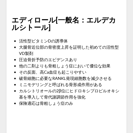
エディロール[一般名：エルデカ
ルシトール]
活性型ビタミンDの誘導体
大腿骨近位部の骨密度上昇を証明した初めての活性型
VD製剤
圧迫骨折予防のエビデンスあり
他の二剤よりも骨粗しょう症において優位な効果
その反面、高Ca血症も起こりやすい
破骨細胞に必要なRANKL発現細胞数を減少させる
ミニモデリングと呼ばれる骨形成作用がある
カルシトリオールの2β位にヒドロキシプロピルオキシ
基を導入して骨代謝調節作用を強化
保険適応は骨粗しょう症のみ