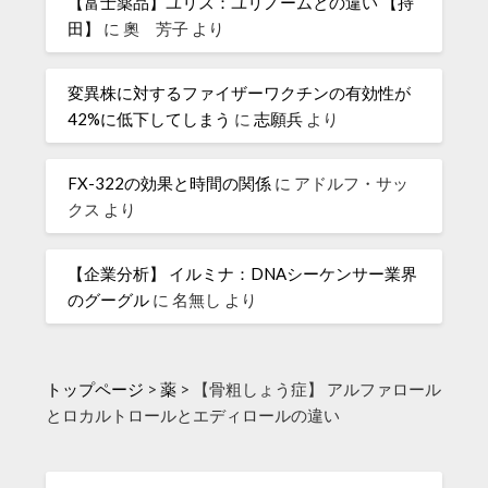
【富士薬品】ユリス：ユリノームとの違い 【持
田】
に
奧 芳子
より
変異株に対するファイザーワクチンの有効性が
42%に低下してしまう
に
志願兵
より
FX-322の効果と時間の関係
に
アドルフ・サッ
クス
より
【企業分析】 イルミナ：DNAシーケンサー業界
のグーグル
に
名無し
より
トップページ
>
薬
>
【骨粗しょう症】 アルファロール
とロカルトロールとエディロールの違い