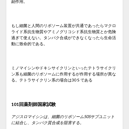
副作用。
もし細菌と人間のリボソーム装置が共通であったらマクロ
ライド系抗生物質やアミノグリコシド系抗生物質とか危険
過ぎて使えない。
タンパク合成ができなくなったら生命活
動に致命的である。
ミノマイシンやドキシサイクリンといったテトラサイクリ
ン系も細菌のリボソームに作用するが作用する場所が異な
る。
テトラサイクリン系の場合は30 S である
101回薬剤師国家試験
アジスロマイシンは、細菌のリボソーム50Sサブユニット
に結合し、タンパク質合成を阻害する。