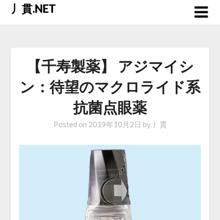
Skip
丿貫.NET
to
content
【千寿製薬】 アジマイシ
ン：待望のマクロライド系
抗菌点眼薬
Posted on
2019年10月2日
by
丿貫