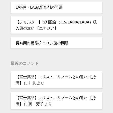
LAMA・LABA配合剤の問題
【テリルジー】 3剤配合（ICS/LAMA/LABA）吸
入薬の違い 【エナジア】
長時間作用型抗コリン薬の問題
最近のコメント
【富士薬品】ユリス：ユリノームとの違い 【持
田】
に
丿貫
より
【富士薬品】ユリス：ユリノームとの違い 【持
田】
に
奧 芳子
より