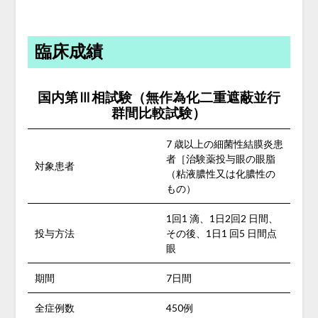
臨床成績
国内第Ⅲ相試験（無作為化二重遮蔽並行
群間比較試験）
7 歳以上の細菌性結膜炎患
者［治験薬投与眼の眼脂
対象患者
（粘液膿性又は化膿性の
もの）
1回1 滴、1日2回2 日間、
投与方法
その後、1日1 回5 日間点
眼
期間
7日間
全症例数
450例