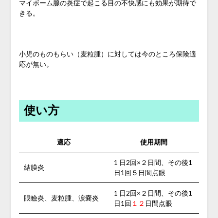
マイボーム腺の炎症で起こる目の不快感にも効果が期待で
きる。
小児のものもらい（麦粒腫）に対しては今のところ保険適
応が無い。
使い方
適応
使用期間
1 日2回×２日間、その後1
結膜炎
日1回５日間点眼
1 日2回×２日間、その後1
眼瞼炎、麦粒腫、涙嚢炎
日1回
１２
日間点眼