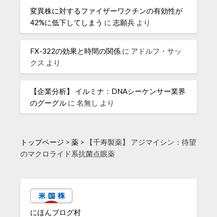
変異株に対するファイザーワクチンの有効性が
42%に低下してしまう
に
志願兵
より
FX-322の効果と時間の関係
に
アドルフ・サッ
クス
より
【企業分析】 イルミナ：DNAシーケンサー業界
のグーグル
に
名無し
より
トップページ
>
薬
>
【千寿製薬】 アジマイシン：待望
のマクロライド系抗菌点眼薬
にほんブログ村