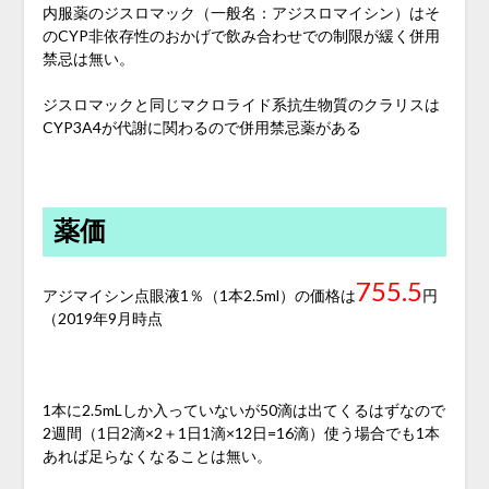
内服薬のジスロマック（一般名：アジスロマイシン）はそ
のCYP非依存性のおかげで飲み合わせでの制限が緩く併用
禁忌は無い。
ジスロマックと同じマクロライド系抗生物質のクラリスは
CYP3A4が代謝に関わるので併用禁忌薬がある
薬価
755.5
アジマイシン点眼液1％（1本2.5ml）の価格は
円
（2019年9月時点
1本に2.5mLしか入っていないが50滴は出てくるはずなので
2週間（1日2滴×2＋1日1滴×12日=16滴）使う場合でも1本
あれば足らなくなることは無い。