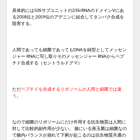
具体的には50Sサブユニットの23SrRNAのドメインVにあ
る2058位と2059位のアデニンに結合してタンパク合成を
阻害する。
人間であっても細菌であってもDNAを鋳型としてメッセン
ジャー RNAに写し取りそのメッセンジャー RNAからペプ
チド合成する（
セントラルドグマ）
ただ
ペプチドを合成するリボソームが人間と細菌では違
う
。
なので細菌のリボソームにだけ作用する抗生物質は人間に
対して比較的副作用が少ない。 腸にいる善玉菌は細菌なの
で腸内バランスが崩れて下痢が起こるのは抗生物質共通の