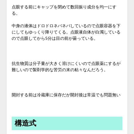
点眼する前にキャップを閉めて数回振り成分を均一にす
る。
中身の液体はドロドロネバネバしているので点眼容器を下
にしてもゆっくり降りてくる。点眼液自体が白濁している
ので点眼してから5分は目の前が曇っている。
抗生物質は分子量が大きく溶けにくいので点眼薬にするが
難しいので製剤学的な苦労の末の粘々なんだろう。
開封する前は冷蔵庫に保存だが開封後は常温でも問題無い
構造式