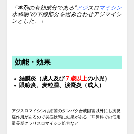
「本剤の有効成分である“
アジ
スロ
マイシン
水和物”の下線部分を組み合わせアジマイシ
ンとした。」
効能・効果
結膜炎（成人及び
7 歳以上
の小児）
眼瞼炎、麦粒腫、涙嚢炎（成人）
アジスロマイシンは細菌のタンパク合成阻害以外にも抗炎
症作用があるので炎症状態に効果がある（耳鼻科での低用
量長期クラリスロマイシン処方など