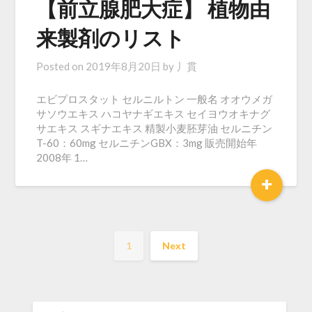
【前立腺肥大症】 植物由
来製剤のリスト
Posted on
2019年8月20日
by
丿貫
エビプロスタット セルニルトン 一般名 オオウメガ
サソウエキス ハコヤナギエキス セイヨウオキナグ
サエキス スギナエキス 精製小麦胚芽油 セルニチン
T-60：60mg セルニチンGBX：3mg 販売開始年
2008年 1…
+
1
Next
検