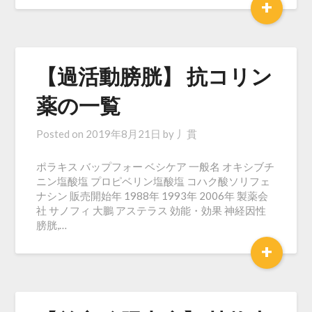
+
【過活動膀胱】 抗コリン
薬の一覧
Posted on
2019年8月21日
by
丿貫
ポラキス バップフォー ベシケア 一般名 オキシブチ
ニン塩酸塩 プロピベリン塩酸塩 コハク酸ソリフェ
ナシン 販売開始年 1988年 1993年 2006年 製薬会
社 サノフィ 大鵬 アステラス 効能・効果 神経因性
膀胱,…
+