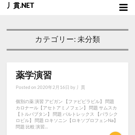
Skip
丿貫.NET
to
content
カテゴリー:
未分類
薬学演習
Posted on
2020年2月16日
by
丿貫
個別の薬 演習 アビガン 【ファビピラビル】 問題
カロナール【アセトアミノフェン】 問題 サムスカ
【トルバブタン】 問題 バルトレックス 【バラシク
ロビル】 問題 ロキソニン【ロキソプロフェンNa】
問題 比較 演習…