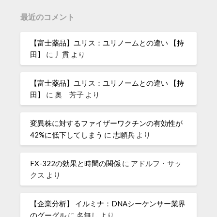
最近のコメント
【富士薬品】ユリス：ユリノームとの違い 【持
田】
に
丿貫
より
【富士薬品】ユリス：ユリノームとの違い 【持
田】
に
奧 芳子
より
変異株に対するファイザーワクチンの有効性が
42%に低下してしまう
に
志願兵
より
FX-322の効果と時間の関係
に
アドルフ・サッ
クス
より
【企業分析】 イルミナ：DNAシーケンサー業界
のグーグル
に
名無し
より