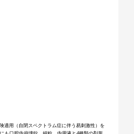
保険適用（自閉スペクトラム症に伴う易刺激性）を
にも口腔内崩壊錠、細粒、内用液と4種類の剤形