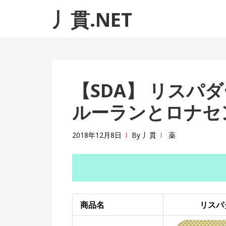
ナ
コ
丿貫.NET
ビ
ン
ゲ
テ
ー
ン
シ
ツ
ョ
へ
【SDA】 リスパ
ン
ス
へ
キ
ルーランとロナセ
ス
ッ
キ
プ
2018年12月8日
By
丿貫
薬
ッ
プ
商品名
リスパ