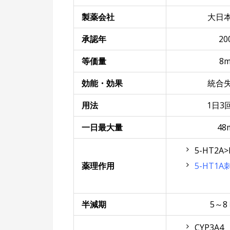
製薬会社
大日
承認年
20
等価量
8
効能・効果
統合
用法
1日3
一日最大量
48
5-HT2A>
薬理作用
5-HT1A
半減期
5～8
CYP3A4