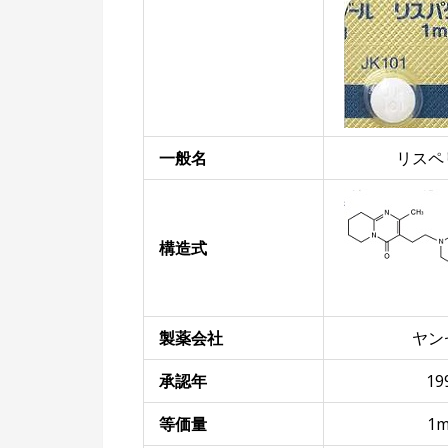
一般名
リスペ
構造式
製薬会社
ヤン
承認年
19
等価量
1