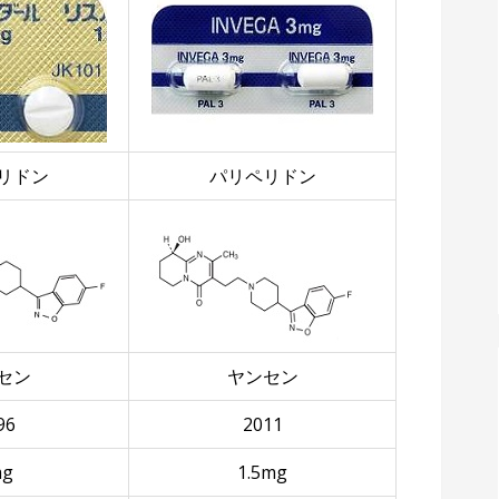
リドン
パリペリドン
セン
ヤンセン
96
2011
mg
1.5mg