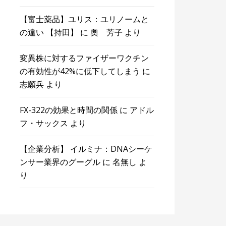
【富士薬品】ユリス：ユリノームと
の違い 【持田】
に
奧 芳子
より
変異株に対するファイザーワクチン
の有効性が42%に低下してしまう
に
志願兵
より
FX-322の効果と時間の関係
に
アドル
フ・サックス
より
【企業分析】 イルミナ：DNAシーケ
ンサー業界のグーグル
に
名無し
よ
り