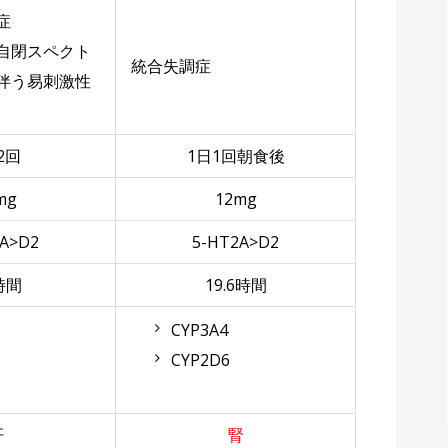
症
自閉スペクト
統合失調症
伴う易刺激性
2回
1日1回朝食後
mg
12mg
2A>D2
5-HT2A>D2
9時間
19.6時間
CYP3A4
CYP2D6
肝
腎