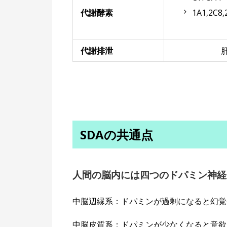
代謝酵素
1A1,2C8,
代謝排泄
SDAの共通点
人間の脳内には四つのドパミン神経
中脳辺縁系：ドパミンが過剰になると幻覚
中脳皮質系：ドパミンが少なくなると意欲