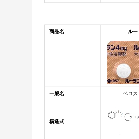
商品名
ルー
一般名
ペロス
構造式