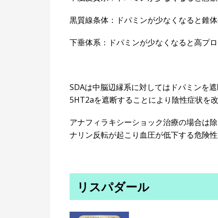
黒質線条体：ドパミンが少なくなると錐体
下垂体系：ドパミンが少なくなると高プロ
SDAは中脳辺縁系に対してはドパミンを
5HT2aを遮断することにより陰性症状を
アナフィラキシーショック治療の場合は除く
ナリン反転が起こり血圧が低下する危険性
リスパダール