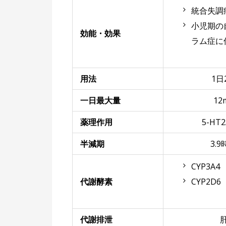
統合失調
小児期の
効能・効果
ラム症に
用法
1日
一日最大量
12
薬理作用
5-HT
半減期
3.
CYP3A4
代謝酵素
CYP2D6
代謝排泄