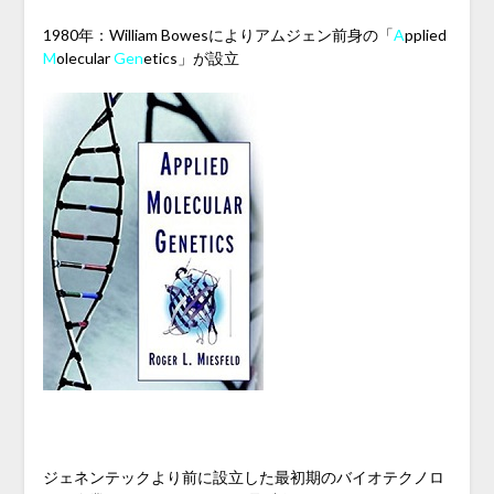
1980年：William Bowesによりアムジェン前身の「
A
pplied
M
olecular
Gen
etics」が設立
ジェネンテックより前に設立した最初期のバイオテクノロ