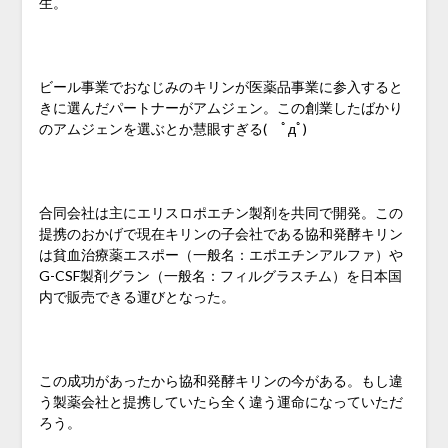
生。
ビール事業でおなじみのキリンが医薬品事業に参入すると
きに選んだパートナーがアムジェン。この創業したばかり
のアムジェンを選ぶとか慧眼すぎる( ﾟдﾟ)
合同会社は主にエリスロポエチン製剤を共同で開発。この
提携のおかげで現在キリンの子会社である協和発酵キリン
は貧血治療薬エスポー（一般名：エポエチンアルファ）や
G-CSF製剤グラン（一般名：フィルグラスチム）を日本国
内で販売できる運びとなった。
この成功があったから協和発酵キリンの今がある。もし違
う製薬会社と提携していたら全く違う運命になっていただ
ろう。