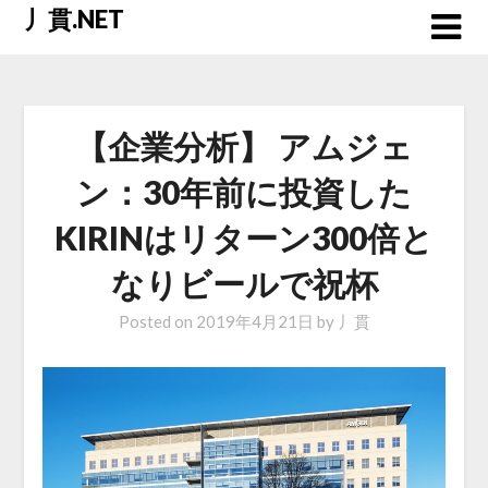
Skip
丿貫.NET
to
content
【企業分析】 アムジェ
ン：30年前に投資した
KIRINはリターン300倍と
なりビールで祝杯
Posted on
2019年4月21日
by
丿貫