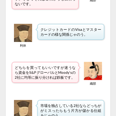
織部
ないです。
クレジットカードのVisaとマスター
カードの様な関係じゃのう。
利休
どちらを買ってもいいですが迷うな
ら資金をS&PグローバルとMoody’sの
2社に均等に振り分ければ鉄板です。
織部
市場を独占している2社ならどっちが
がミスったらもう片方が儲かる仕組
みじゃのう。