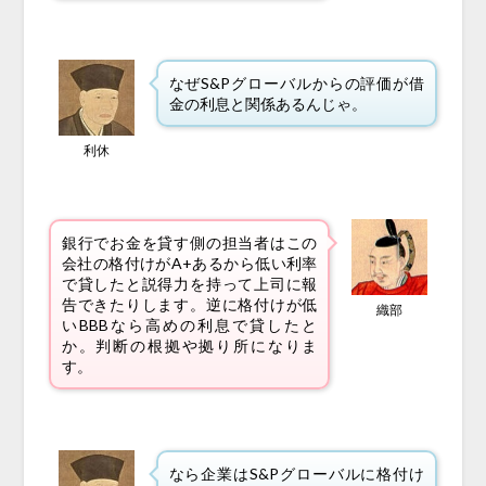
なぜS&Pグローバルからの評価が借
金の利息と関係あるんじゃ。
利休
銀行でお金を貸す側の担当者はこの
会社の格付けがA+あるから低い利率
で貸したと説得力を持って上司に報
告できたりします。逆に格付けが低
織部
いBBBなら高めの利息で貸したと
か。判断の根拠や拠り所になりま
す。
なら企業はS&Pグローバルに格付け