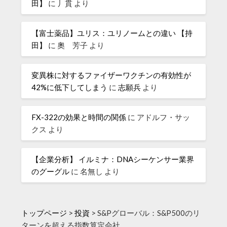
田】
に
丿貫
より
【富士薬品】ユリス：ユリノームとの違い 【持
田】
に
奧 芳子
より
変異株に対するファイザーワクチンの有効性が
42%に低下してしまう
に
志願兵
より
FX-322の効果と時間の関係
に
アドルフ・サッ
クス
より
【企業分析】 イルミナ：DNAシーケンサー業界
のグーグル
に
名無し
より
トップページ
>
投資
>
S&Pグローバル：S&P500のリ
ターンを超える指数算定会社