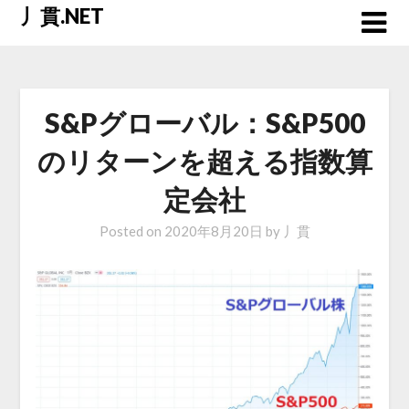
Skip
丿貫.NET
to
content
S&Pグローバル：S&P500
のリターンを超える指数算
定会社
Posted on
2020年8月20日
by
丿貫