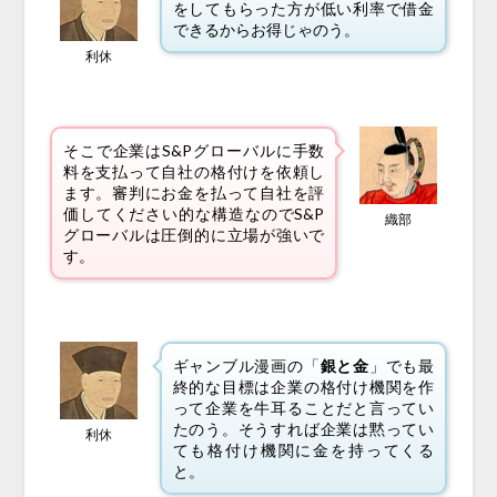
をしてもらった方が低い利率で借金
できるからお得じゃのう。
利休
そこで企業はS&Pグローバルに手数
料を支払って自社の格付けを依頼し
ます。審判にお金を払って自社を評
価してください的な構造なのでS&P
織部
グローバルは圧倒的に立場が強いで
す。
ギャンブル漫画の「
銀と金
」でも最
終的な目標は企業の格付け機関を作
って企業を牛耳ることだと言ってい
たのう。そうすれば企業は黙ってい
利休
ても格付け機関に金を持ってくる
と。