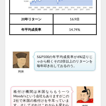
20年リターン
16.9倍
年平均成長率
14.74%
S&P500の年平均成長率が6%辺りじ
ゃから軽くその2倍以上のリターンを
毎年叩き出しておるのう。
利休
格付け機関は米国ならもう一つ
Moody’sという会社もありますがこの
2社で米国の格付けを牛耳っていま
す。そしてそれはこれからも変わら