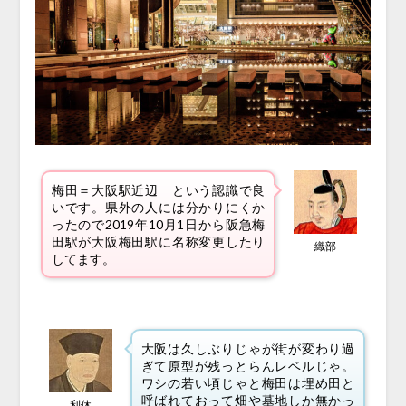
梅田＝大阪駅近辺 という認識で良
いです。県外の人には分かりにくか
ったので2019年10月1日から阪急梅
田駅が大阪梅田駅に名称変更したり
織部
してます。
大阪は久しぶりじゃが街が変わり過
ぎて原型が残っとらんレベルじゃ。
ワシの若い頃じゃと梅田は埋め田と
呼ばれておって畑や墓地しか無かっ
利休