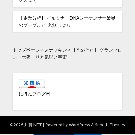
クス
より
【企業分析】 イルミナ：DNAシーケンサー業界
のグーグル
に
名無し
より
トップページ
>
スナフキン
>
【うめきた】 グランフロ
ント大阪：熊と気球と宇宙
にほんブログ村
©2026 丿貫.NET
| Powered by
WordPress
&
Superb Themes