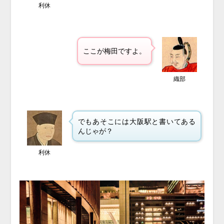
利休
ここが梅田ですよ。
織部
でもあそこには
大阪駅と書いてある
んじゃが？
利休