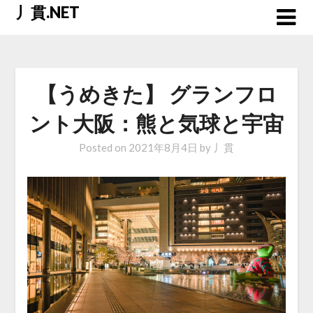
Skip
丿貫.NET
to
content
【うめきた】 グランフロ
ント大阪：熊と気球と宇宙
Posted on
2021年8月4日
by
丿貫