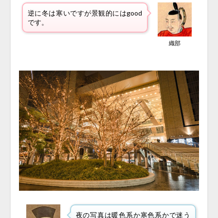
逆に冬は寒いですが景観的にはgood
です。
織部
夜の写真は暖色系か寒色系かで迷う