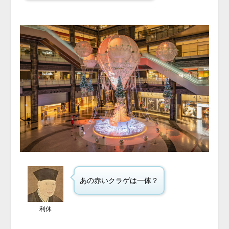
あの赤いクラゲは一体？
利休