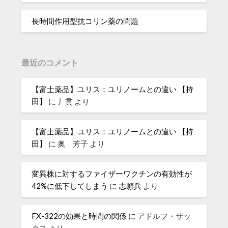
長時間作用型抗コリン薬の問題
最近のコメント
【富士薬品】ユリス：ユリノームとの違い 【持
田】
に
丿貫
より
【富士薬品】ユリス：ユリノームとの違い 【持
田】
に
奧 芳子
より
変異株に対するファイザーワクチンの有効性が
42%に低下してしまう
に
志願兵
より
FX-322の効果と時間の関係
に
アドルフ・サッ