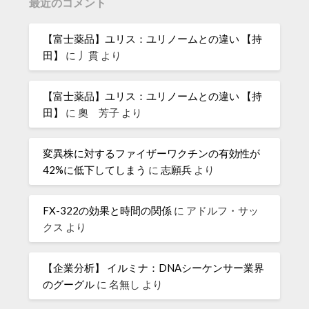
最近のコメント
【富士薬品】ユリス：ユリノームとの違い 【持
田】
に
丿貫
より
【富士薬品】ユリス：ユリノームとの違い 【持
田】
に
奧 芳子
より
変異株に対するファイザーワクチンの有効性が
42%に低下してしまう
に
志願兵
より
FX-322の効果と時間の関係
に
アドルフ・サッ
クス
より
【企業分析】 イルミナ：DNAシーケンサー業界
のグーグル
に
名無し
より