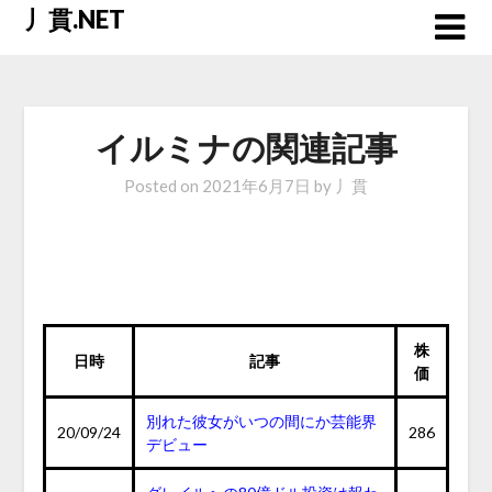
Skip
丿貫.NET
to
content
イルミナの関連記事
Posted on
2021年6月7日
by
丿貫
株
日時
記事
価
別れた彼女がいつの間にか芸能界
20/09/24
286
デビュー