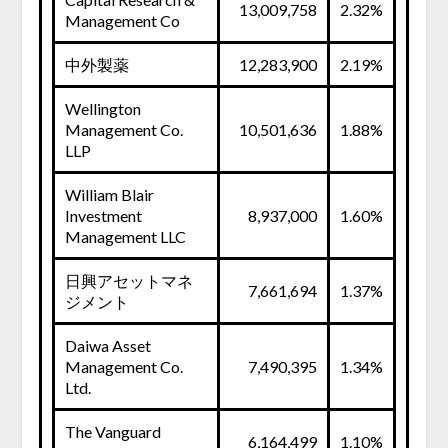
13,009,758
2.32%
Management Co
中外製薬
12,283,900
2.19%
Wellington
Management Co.
10,501,636
1.88%
LLP
William Blair
Investment
8,937,000
1.60%
Management LLC
日興アセットマネ
7,661,694
1.37%
ジメント
Daiwa Asset
Management Co.
7,490,395
1.34%
Ltd.
The Vanguard
6,164,499
1.10%