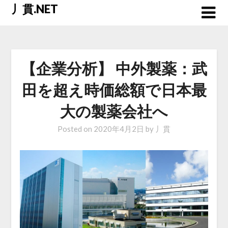
Skip
丿貫.NET
to
content
【企業分析】 中外製薬：武
田を超え時価総額で日本最
大の製薬会社へ
Posted on
2020年4月2日
by
丿貫