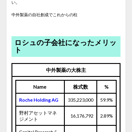
い。
中外製薬の自社創成でこれからの柱
ロシュの子会社になったメリッ
ト
中外製薬の大株主
Name
株式数
%
Roche Holding AG
335,223,000
59.9%
野村アセットマネ
16,176,792
2.89%
ジメント
Capital Research &