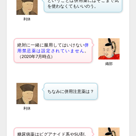
ということは併用薬にはそこまで気
を使わなくてもいいのう。
利休
絶対に一緒に服用してはいけない
併
用禁忌薬は設定されていません
。
（2020年7月時点）
織部
ちなみに併用注意薬は？
利休
糖尿病薬はビグアナイド系やSU剤、