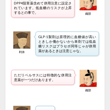
DPP4阻害薬含めて併用注意に設定さ
れています。低血糖のリスクが上昇
するとの事で。
織部
GLP-1製剤は原理的に血糖値が高い
ときしか働かないから単剤では低血
糖リスクはプラセボ同等じゃが併用
薬があるときは注意じゃな。
利休
ただリベルサスには特徴的な併用注
意薬が一つだけあります。
織部