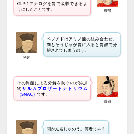
GLP-1アナログを胃で吸収できるよ
うにしたことです。
織部
ペプチドはアミノ酸の組み合わせ、
肉もそうじゃが胃に入ると胃酸で分
解されてしまうのう。
利休
その胃酸による分解を防ぐのが添加
物
サルカプロザートナトリウム
（SNAC）
です。
織部
聞かん名じゃのう。何者じゃ？