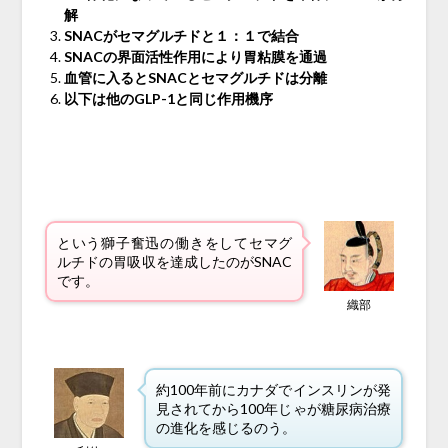
解
SNACがセマグルチドと１：１で結合
SNACの界面活性作用により胃粘膜を通過
血管に入るとSNACとセマグルチドは分離
以下は他のGLP-1と同じ作用機序
という獅子奮迅の働きをしてセマグ
ルチドの胃吸収を達成したのがSNAC
です。
織部
約100年前にカナダでインスリンが発
見されてから100年じゃが糖尿病治療
の進化を感じるのう。