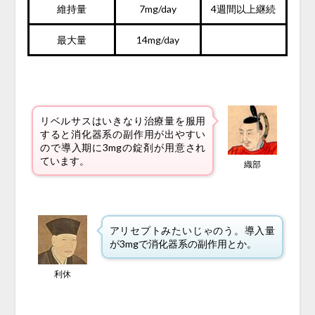
維持量
7mg/day
4週間以上継続
最大量
14mg/day
リベルサスはいきなり治療量を服用
すると消化器系の副作用が出やすい
ので導入期に3mgの錠剤が用意され
ています。
織部
アリセプトみたいじゃのう。導入量
が3mgで消化器系の副作用とか。
利休