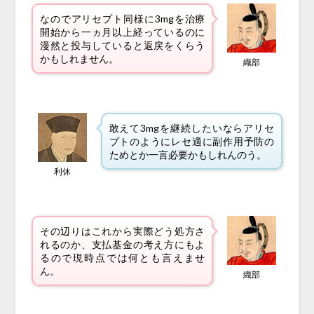
なのでアリセプト同様に3mgを治療
開始から一ヵ月以上経っているのに
漫然と投与していると返戻をくらう
かもしれません。
織部
敢えて3mgを継続したいならアリセ
プトのようにレセ適に副作用予防の
ためとか一言必要かもしれんのう。
利休
その辺りはこれから実際どう処方さ
れるのか、支払基金の考え方にもよ
るので現時点では何とも言えませ
ん。
織部