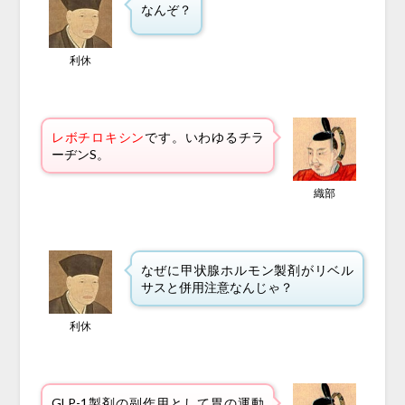
なんぞ？
利休
レボチロキシン
です。いわゆるチラ
ーヂンS。
織部
なぜに甲状腺ホルモン製剤がリベル
サスと併用注意なんじゃ？
利休
GLP-1製剤の副作用として胃の運動