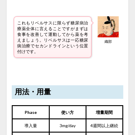
これもリベルサスに限らず糖尿病治
療薬全体に言えることですがまずは
食事を改善して運動してから薬を考
えましょう。リベルサスは一応糖尿
織部
病治療でセカンドラインという位置
付けです。
用法・用量
Phase
使い方
増量期間
導入量
3mg/day
4週間以上継続