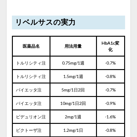
リベルサスの実力
HbA1c変
医薬品名
用法用量
化
トルリシティ注
0.75mg/1週
-0.7%
トルリシティ注
1.5mg/1週
-0.8%
バイエッタ注
5mg/1日2回
-0.7%
バイエッタ注
10mg/1日2回
-0.9%
ビデュリオン注
2mg/1週
-1.6%
ビクトーザ注
1.2mg/1日
-0.8%