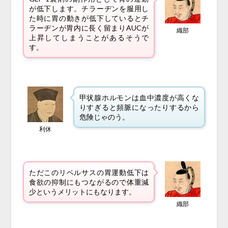
が低下します。チラーヂンを服用し
た時に胃の動きが低下しているとチ
ラーヂンが胃内に長く留まりAUCが
織部
上昇してしまうことがあるそうで
す。
甲状腺ホルモンは血中濃度が高くな
りすぎると頻脈になったりするから
危険じゃのう。
利休
ただこのリベルサスの胃運動低下は
食欲の抑制にもつながるので体重減
少というメリットにもなります。
織部