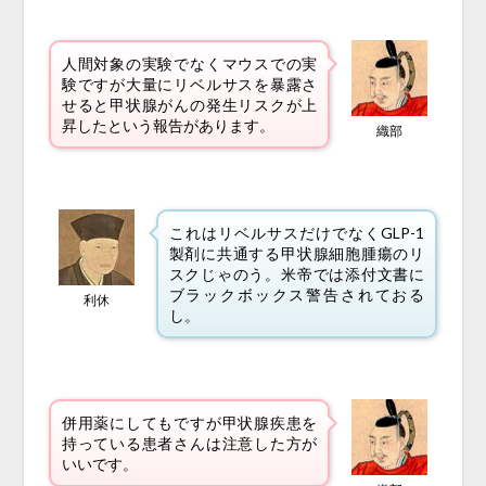
人間対象の実験でなくマウスでの実
験ですが大量にリベルサスを暴露さ
せると甲状腺がんの発生リスクが上
昇したという報告があります。
織部
これはリベルサスだけでなくGLP-1
製剤に共通する甲状腺細胞腫瘍のリ
スクじゃのう。米帝では添付文書に
ブラックボックス警告されておる
利休
し。
併用薬にしてもですが甲状腺疾患を
持っている患者さんは注意した方が
いいです。