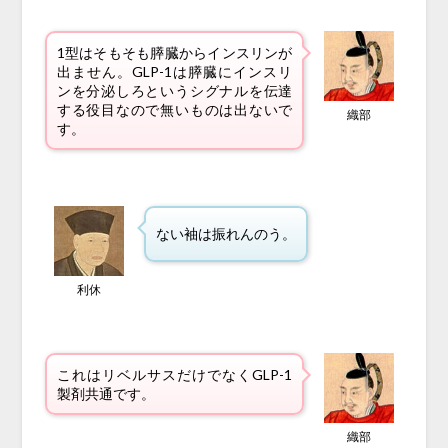
1型はそもそも膵臓からインスリンが
出ません。GLP-1は膵臓にインスリ
ンを分泌しろというシグナルを伝達
する役目なので無いものは出ないで
織部
す。
ない袖は振れんのう。
利休
これはリベルサスだけでなくGLP-1
製剤共通です。
織部