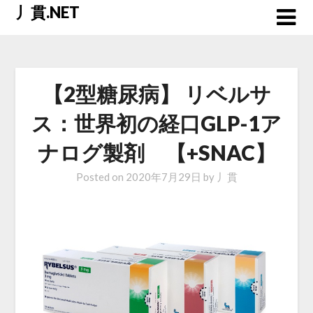
Skip
丿貫.NET
to
content
【2型糖尿病】 リベルサ
ス：世界初の経口GLP-1ア
ナログ製剤 【+SNAC】
Posted on
2020年7月29日
by
丿貫