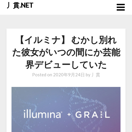
Skip
丿貫.NET
to
content
【イルミナ】 むかし別れ
た彼女がいつの間にか芸能
界デビューしていた
Posted on
2020年9月24日
by
丿貫