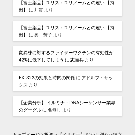
【富士薬品】ユリス：ユリノームとの違い 【持
田】
に
丿貫
より
【富士薬品】ユリス：ユリノームとの違い 【持
田】
に
奧 芳子
より
変異株に対するファイザーワクチンの有効性が
42%に低下してしまう
に
志願兵
より
FX-322の効果と時間の関係
に
アドルフ・サッ
クス
より
【企業分析】 イルミナ：DNAシーケンサー業界
のグーグル
に
名無し
より
トップページ
>
投資
>
【イルミナ】 むかし別れた彼女