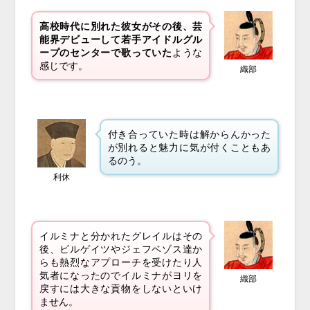
高校時代に別れた彼女がその後、芸
能界デビューして若手アイドルグル
ープのセンターで歌っていた
ような
感じです。
織部
付き合っていた時は解からんかった
が別れると魅力に気が付くこともあ
るのう。
利休
イルミナと分かれたグレイルはその
後、ビルゲイツやジェフベゾス達か
らも熱烈なアプローチを受けたり人
気者になったのでイルミナがヨリを
織部
戻すには大きな貢物をしないといけ
ません。