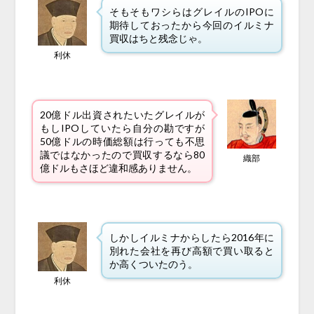
そもそもワシらはグレイルのIPOに
期待しておったから今回のイルミナ
買収はちと残念じゃ。
利休
20億ドル出資されたいたグレイルが
もしIPOしていたら自分の勘ですが
50億ドルの時価総額は行っても不思
議ではなかったので買収するなら80
織部
億ドルもさほど違和感ありません。
しかしイルミナからしたら2016年に
別れた会社を再び高額で買い取ると
か高くついたのう。
利休