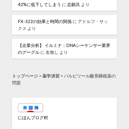
42%に低下してしまう
に
志願兵
より
FX-322の効果と時間の関係
に
アドルフ・サッ
クス
より
【企業分析】 イルミナ：DNAシーケンサー業界
のグーグル
に
名無し
より
トップページ
>
薬学演習
>
バルビツール酸系睡眠薬の
問題
にほんブログ村