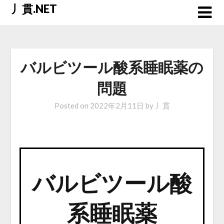
Skip
丿貫.NET
to
content
バルビツール酸系睡眠薬の
問題
Posted on
2022年2月11日
by
丿貫
バルビツール酸
系睡眠薬