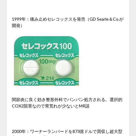
1999年：痛み止めセレコックスを発売（GD Searle＆Co.が
開発）
関節炎に良く効き整形外科でバンバン処方される。選択的
COX2阻害なので胃荒れが少ないとMR談
2000年：ワーナーランパードを873億ドルで買収し超大型