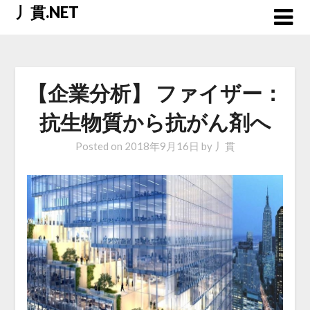
Skip
丿貫.NET
to
content
【企業分析】 ファイザー：
抗生物質から抗がん剤へ
Posted on
2018年9月16日
by
丿貫