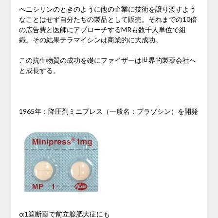
ぺニシリンのときのように他の企業に技術を譲り渡すよう
なことはせず自分たちの製品として販売。それまでの10倍
の広告費と医師にアプローチするMRも数千人単位で組
織。その結果テラマイシンは商業的に大成功。
この抗生物質の成功を礎にファイザーは世界的製薬会社へ
と成長する。
1965年：降圧剤ミニプレス（一般名：プラゾシン）を開発
α1遮断薬で前立腺肥大症にも