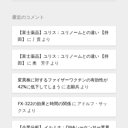
最近のコメント
【富士薬品】ユリス：ユリノームとの違い 【持
田】
に
丿貫
より
【富士薬品】ユリス：ユリノームとの違い 【持
田】
に
奧 芳子
より
変異株に対するファイザーワクチンの有効性が
42%に低下してしまう
に
志願兵
より
FX-322の効果と時間の関係
に
アドルフ・サッ
クス
より
【企業分析】 イルミナ：DNAシーケンサー業界