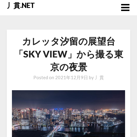
Skip
丿貫.NET
to
content
カレッタ汐留の展望台
「SKY VIEW」から撮る東
京の夜景
Posted on
2021年12月9日
by
丿貫