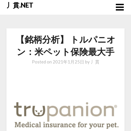
Skip
丿貫.NET
to
content
【銘柄分析】 トルパニオ
ン：米ペット保険最大手
Posted on
2021年1月25日
by
丿貫