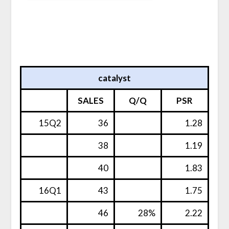
catalyst
SALES
Q/Q
PSR
15Q2
36
1.28
38
1.19
40
1.83
16Q1
43
1.75
46
28%
2.22