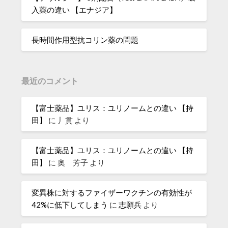
入薬の違い 【エナジア】
長時間作用型抗コリン薬の問題
最近のコメント
【富士薬品】ユリス：ユリノームとの違い 【持
田】
に
丿貫
より
【富士薬品】ユリス：ユリノームとの違い 【持
田】
に
奧 芳子
より
変異株に対するファイザーワクチンの有効性が
42%に低下してしまう
に
志願兵
より