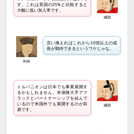
す。これは英国の25%と比較すると
大幅に低い加入率です。
織部
言い換えればこれから10倍以上の成
長が期待できるというワケじゃな。
利休
トルパニオンは日本でも事業展開す
るかもしれません。米保険大手アフ
ラックとパートナーシップを結んで
いるので米国外でも展開するのが容
織部
易です。