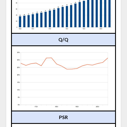
Q/Q
PSR