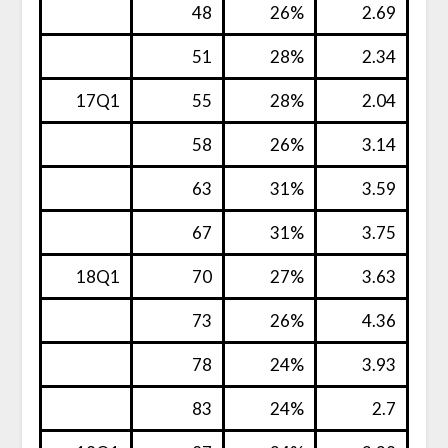
48
26%
2.69
51
28%
2.34
17Q1
55
28%
2.04
58
26%
3.14
63
31%
3.59
67
31%
3.75
18Q1
70
27%
3.63
73
26%
4.36
78
24%
3.93
83
24%
2.7