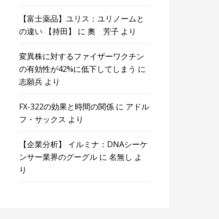
【富士薬品】ユリス：ユリノームと
の違い 【持田】
に
奧 芳子
より
変異株に対するファイザーワクチン
の有効性が42%に低下してしまう
に
志願兵
より
FX-322の効果と時間の関係
に
アドル
フ・サックス
より
【企業分析】 イルミナ：DNAシーケ
ンサー業界のグーグル
に
名無し
よ
り