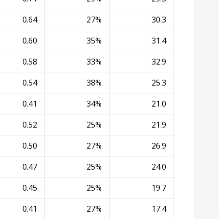
0.64
27%
30.3
0.60
35%
31.4
0.58
33%
32.9
0.54
38%
25.3
0.41
34%
21.0
0.52
25%
21.9
0.50
27%
26.9
0.47
25%
24.0
0.45
25%
19.7
0.41
27%
17.4