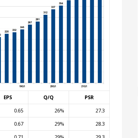
EPS
Q/Q
PSR
0.65
26%
27.3
0.67
29%
28.3
0.71
29%
29.3