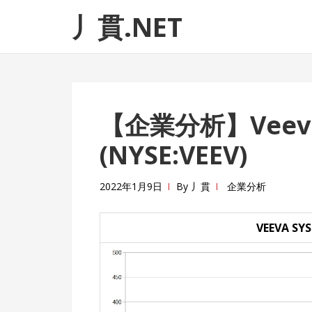
ナ
コ
丿貫.NET
ビ
ン
ゲ
テ
ー
ン
シ
ツ
ョ
へ
【企業分析】Veeva
ン
ス
へ
キ
(NYSE:VEEV)
ス
ッ
キ
プ
2022年1月9日
By
丿貫
企業分析
ッ
プ
VEEVA SYS