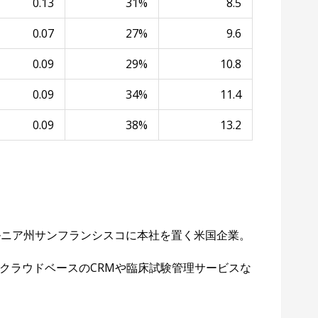
0.13
31%
8.5
0.07
27%
9.6
0.09
29%
10.8
0.09
34%
11.4
0.09
38%
13.2
)はカリフォルニア州サンフランシスコに本社を置く米国企業。
クラウドベースのCRMや臨床試験管理サービスな