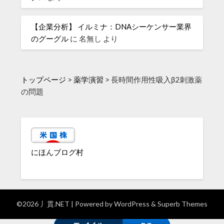
【企業分析】 イルミナ：DNAシーケンサー業界
のグーグル
に
名無し
より
トップページ
>
薬学演習
>
長時間作用性吸入β2刺激薬
の問題
にほんブログ村
©2026 丿貫.NET
| Powered by
WordPress
&
Superb Themes