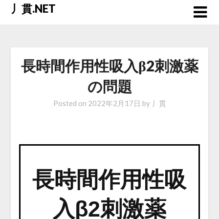
Skip
丿貫.NET
to
content
長時間作用性吸入β2刺激薬
の問題
Posted on
2022年2月17日
by
丿貫
長時間作用性吸
入β2刺激薬