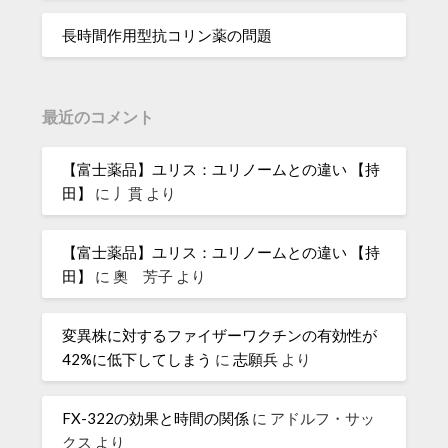
長時間作用型抗コリン薬の問題
最近のコメント
【富士薬品】ユリス：ユリノームとの違い 【持
田】
に
丿貫
より
【富士薬品】ユリス：ユリノームとの違い 【持
田】
に
奧 芳子
より
変異株に対するファイザーワクチンの有効性が
42%に低下してしまう
に
志願兵
より
FX-322の効果と時間の関係
に
アドルフ・サッ
クス
より