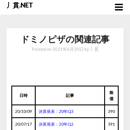
Skip
丿貫.NET
to
content
ドミノピザの関連記事
Posted on
2021年6月20日
by
丿貫
株
日時
記事
価
20/10/09
決算発表：20年Q3
390
20/07/17
決算発表：20年Q2
391