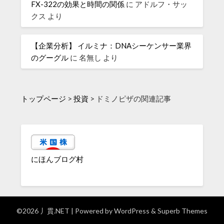
FX-322の効果と時間の関係
に
アドルフ・サッ
クス
より
【企業分析】 イルミナ：DNAシーケンサー業界
のグーグル
に
名無し
より
トップページ
>
投資
>
ドミノピザの関連記事
にほんブログ村
©2026 丿貫.NET
| Powered by
WordPress
&
Superb Themes