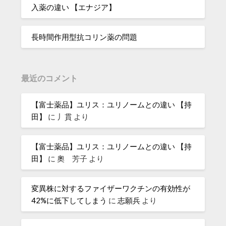
入薬の違い 【エナジア】
長時間作用型抗コリン薬の問題
最近のコメント
【富士薬品】ユリス：ユリノームとの違い 【持
田】
に
丿貫
より
【富士薬品】ユリス：ユリノームとの違い 【持
田】
に
奧 芳子
より
変異株に対するファイザーワクチンの有効性が
42%に低下してしまう
に
志願兵
より