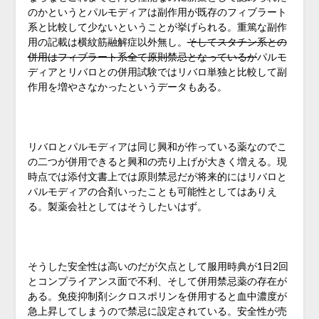
のかというとパルモディアは副作用が既存のフィブラート
系と比較して少ないということが挙げられる。重篤な副作
用の記載は横紋筋融解症以外無し。
そしてスタチン系との
併用はフィブラート系全て原則禁忌となっているが
パルモ
ディアとリバロとの併用試験ではリバロ単独と比較して副
作用を増やさなかったというデータもある。
リバロとパルモディアは同じ興和が作っている薬なのでこ
の二つが併用できると興和の売り上げが大きく増える。現
時点では添付文書上では原則禁忌だが将来的にはリバロと
パルモディアの合剤いったことも可能性としてはありえ
る。製薬会社としてはそうしたいはず。
そうした安全性は高いのだが欠点として服用時典が1日2回
とコンプライアンス面で不利、そして併用禁忌薬の存在が
ある。免疫抑制剤シクロスポリンを併用すると血中濃度が
急上昇してしまうので禁忌に設定されている。安全性が売