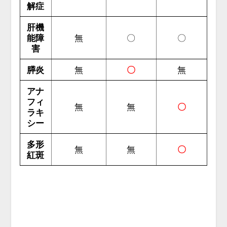
解症
肝機
能障
無
〇
〇
害
膵炎
無
〇
無
アナ
フィ
無
無
〇
ラキ
シー
多形
無
無
〇
紅斑