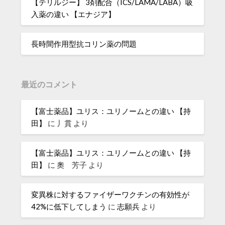
【テリルジー】 3剤配合（ICS/LAMA/LABA）吸
入薬の違い 【エナジア】
長時間作用型抗コリン薬の問題
最近のコメント
【富士薬品】ユリス：ユリノームとの違い 【持
田】
に
丿貫
より
【富士薬品】ユリス：ユリノームとの違い 【持
田】
に
奧 芳子
より
変異株に対するファイザーワクチンの有効性が
42%に低下してしまう
に
志願兵
より