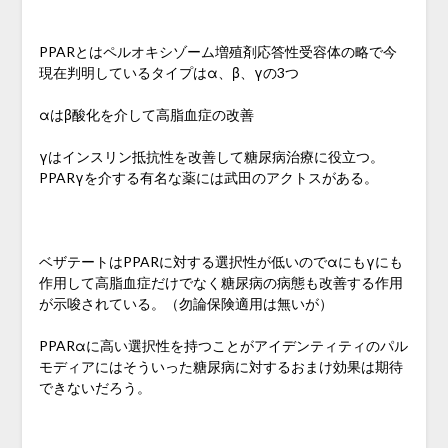
PPARとはペルオキシゾーム増殖剤応答性受容体の略で今
現在判明しているタイプはα、β、γの3つ
αはβ酸化を介して高脂血症の改善
γはインスリン抵抗性を改善して糖尿病治療に役立つ。
PPARγを介する有名な薬には武田のアクトスがある。
ベザテートはPPARに対する選択性が低いのでαにもγにも
作用して高脂血症だけでなく糖尿病の病態も改善する作用
が示唆されている。（勿論保険適用は無いが）
PPARαに高い選択性を持つことがアイデンティティのパル
モディアにはそういった糖尿病に対するおまけ効果は期待
できないだろう。