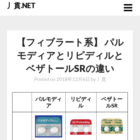
Skip
丿貫.NET
to
content
【フィブラート系】 パル
モディアとリピディルと
ベザトールSRの違い
Posted on
2018年12月6日
by
丿貫
パルモディ
リピディ
ベザトー
ア
ル
ルSR