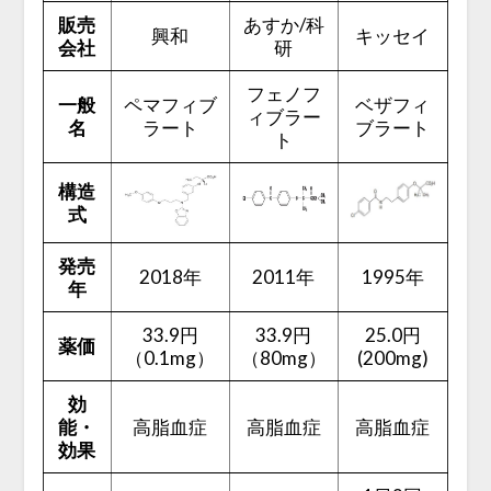
販売
あすか/科
興和
キッセイ
会社
研
フェノフ
一般
ペマフィブ
ベザフィ
ィブラー
名
ラート
ブラート
ト
構造
式
発売
2018年
2011年
1995年
年
33.9円
33.9円
25.0円
薬価
（0.1mg）
（80mg）
(200mg)
効
能・
高脂血症
高脂血症
高脂血症
効果