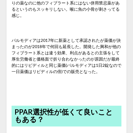
りの薬なのに他のフィブラート系にはない併用禁忌薬があ
るというのもスッキリしない。喉に魚の小骨が刺さってる
感じ。
パルモディアは2017年に新薬として承認されたが薬価が決
まったのが2018年で何回も延長した。開発した興和が他の
フィブラート系とは違う効果、利点があるとの主張をして
厚生労働省と価格面で折り合わなかったのが原因だが最終
的にはリピディルと同じ薬価(パルモディアは1日2錠なので
一日薬価はリピディルの倍)での販売となった。
PPAR選択性が低くて良いこと
もある？