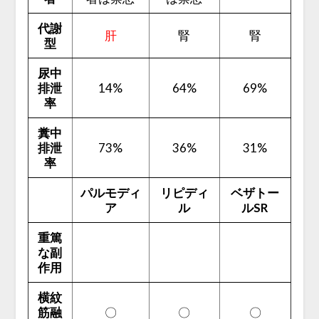
代謝
肝
腎
腎
型
尿中
排泄
14%
64%
69%
率
糞中
排泄
73
%
36%
31%
率
パルモディ
リピディ
ベザトー
ア
ル
ルSR
重篤
な副
作用
横紋
筋融
〇
〇
〇