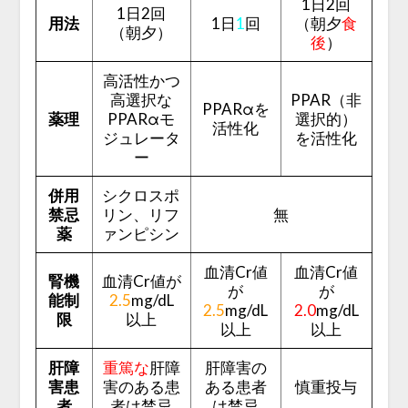
1日2回
1日2回
用法
1日
1
回
（朝夕
食
（朝夕）
後
）
高活性かつ
高選択な
PPAR（非
PPARαを
薬理
PPARαモ
選択的）
活性化
ジュレータ
を活性化
ー
併用
シクロスポ
禁忌
リン、リフ
無
薬
ァンピシン
血清Cr値
血清Cr値
腎機
血清Cr値が
が
が
能制
2.5
mg/dL
2.5
mg/dL
2.0
mg/dL
限
以上
以上
以上
肝障
重篤な
肝障
肝障害の
害患
害のある患
ある患者
慎重投与
者
者は禁忌
は禁忌