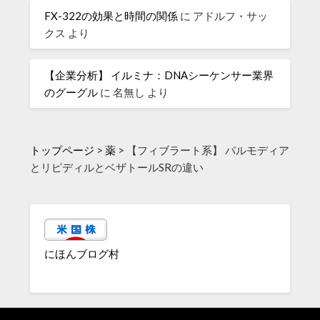
FX-322の効果と時間の関係
に
アドルフ・サッ
クス
より
【企業分析】 イルミナ：DNAシーケンサー業界
のグーグル
に
名無し
より
トップページ
>
薬
>
【フィブラート系】 パルモディア
とリピディルとベザトールSRの違い
にほんブログ村