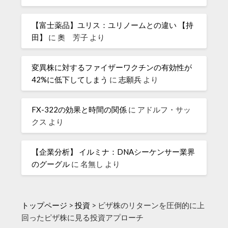
【富士薬品】ユリス：ユリノームとの違い 【持
田】
に
奧 芳子
より
変異株に対するファイザーワクチンの有効性が
42%に低下してしまう
に
志願兵
より
FX-322の効果と時間の関係
に
アドルフ・サッ
クス
より
【企業分析】 イルミナ：DNAシーケンサー業界
のグーグル
に
名無し
より
トップページ
>
投資
>
ビザ株のリターンを圧倒的に上
回ったピザ株に見る投資アプローチ