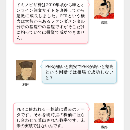
ドミノピザ株は2010年頃から味とオ
ンライン注文サイトを改善してから
急激に成長しました。PERという概
念は大昔からあるファンダメンタル
織部
分析の基礎中の基礎ですがそこだけ
に拘っていては投資で成功できませ
ん。
PERが低いと割安でPERが高いと割高
という判断では相場で成功しない
と？
利休
PERに使われる一株益は過去のデー
タです。それを現時点の株価に照ら
し合わせて算出された数字です。未
来の実績ではないんです。
織部