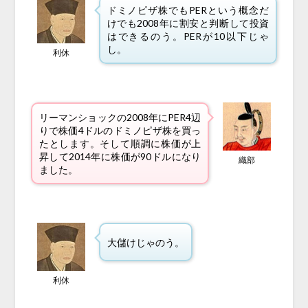
ドミノピザ株でもPERという概念だ
けでも2008年に割安と判断して投資
はできるのう。PERが10以下じゃ
し。
利休
リーマンショックの2008年にPER4辺
りで株価4ドルのドミノピザ株を買っ
たとします。そして順調に株価が上
昇して2014年に株価が90ドルになり
織部
ました。
大儲けじゃのう。
利休