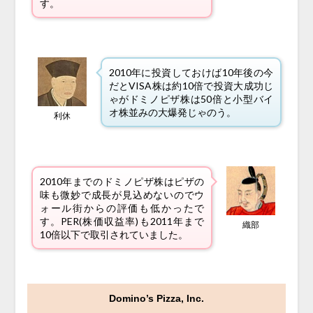
す。
2010年に投資しておけば10年後の今
だとVISA株は約10倍で投資大成功じ
ゃがドミノピザ株は50倍と小型バイ
オ株並みの大爆発じゃのう。
利休
2010年までのドミノピザ株はピザの
味も微妙で成長が見込めないのでウ
ォール街からの評価も低かったで
す。PER(株価収益率)も2011年まで
織部
10倍以下で取引されていました。
Domino’s Pizza, Inc.