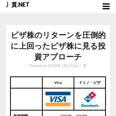
Skip
丿貫.NET
to
content
ビザ株のリターンを圧倒的
に上回ったピザ株に見る投
資アプローチ
Posted on
2020年7月6日
by
丿貫
Visa
ドミノ・ピザ
投資期間
2010年～2019年