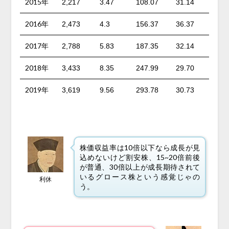
2015年
2,217
3.47
108.07
31.14
2016年
2,473
4.3
156.37
36.37
2017年
2,788
5.83
187.35
32.14
2018年
3,433
8.35
247.99
29.70
2019年
3,619
9.56
293.78
30.73
株価収益率は10倍以下なら成長が見
込めないけど割安株、15~20倍前後
が普通、30倍以上が成長期待されて
いるグロース株という感覚じゃの
利休
う。