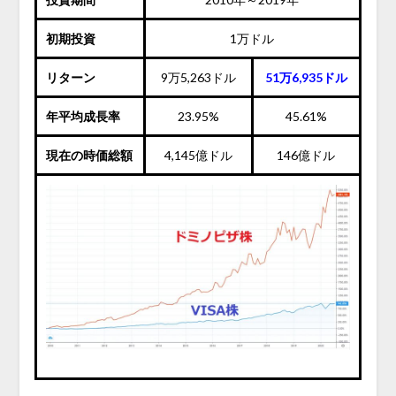
初期投資
1万ドル
リターン
9万5,263ドル
51万6,935ドル
年平均成長率
23.95%
45.61%
現在の時価総額
4,145億ドル
146億ドル