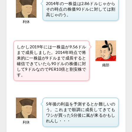
2014年の一株益は2.86ドルじゃから
その時点の株価90ドルに対しては割
高じゃのう。
利休
しかし2019年には一株益が9.56ドル
まで成長しました。2014年時点で将
来的に一株益が9ドルまで成長すると
確信できていたら90ドルの株価に対
織部
して9ドルなのでPER10倍と割安株で
す。
5年後の利益を予測するとか難しいの
う。これまで順調に成長してきても
ワシが買った5分後に嵐が来るかもし
れんし・・・
利休