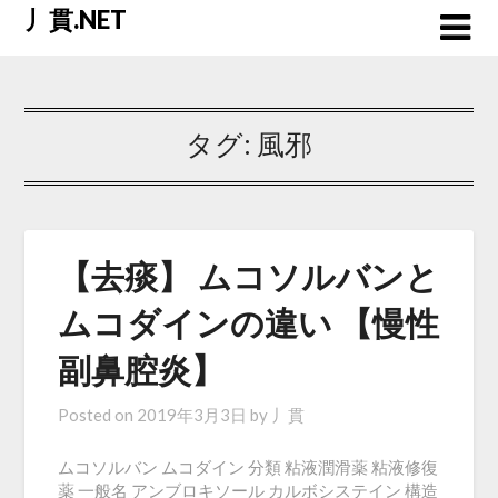
Skip
丿貫.NET
to
content
タグ:
風邪
【去痰】 ムコソルバンと
ムコダインの違い 【慢性
副鼻腔炎】
Posted on
2019年3月3日
by
丿貫
ムコソルバン ムコダイン 分類 粘液潤滑薬 粘液修復
薬 一般名 アンブロキソール カルボシステイン 構造