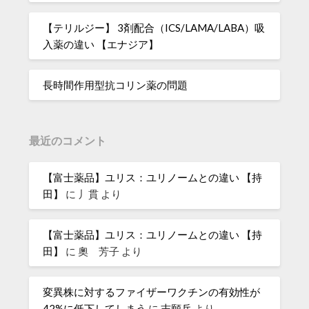
【テリルジー】 3剤配合（ICS/LAMA/LABA）吸
入薬の違い 【エナジア】
長時間作用型抗コリン薬の問題
最近のコメント
【富士薬品】ユリス：ユリノームとの違い 【持
田】
に
丿貫
より
【富士薬品】ユリス：ユリノームとの違い 【持
田】
に
奧 芳子
より
変異株に対するファイザーワクチンの有効性が
42%に低下してしまう
に
志願兵
より