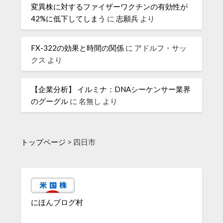
変異株に対するファイザーワクチンの有効性が
42%に低下してしまう
に
志願兵
より
FX-322の効果と時間の関係
に
アドルフ・サッ
クス
より
【企業分析】 イルミナ：DNAシーケンサー業界
のグーグル
に
名無し
より
トップページ
>
四日市
にほんブログ村