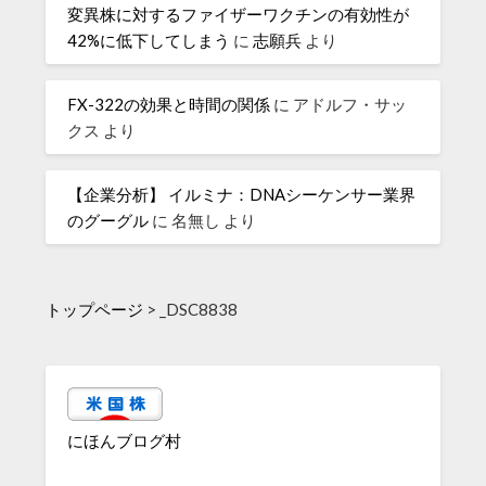
変異株に対するファイザーワクチンの有効性が
42%に低下してしまう
に
志願兵
より
FX-322の効果と時間の関係
に
アドルフ・サッ
クス
より
【企業分析】 イルミナ：DNAシーケンサー業界
のグーグル
に
名無し
より
トップページ
>
_DSC8838
にほんブログ村