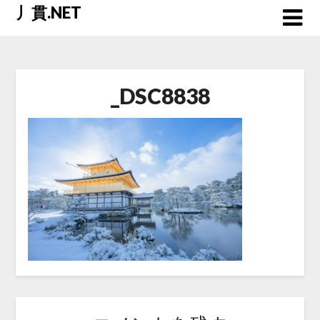
Skip
丿貫.NET
to
content
_DSC8838