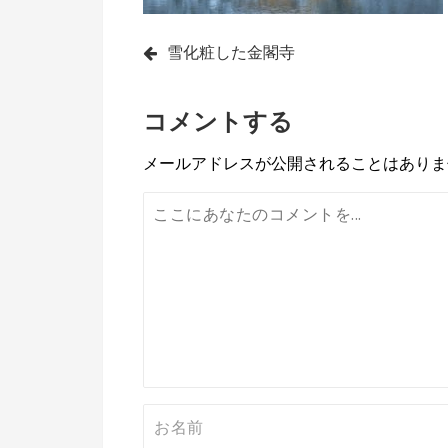
投
雪化粧した金閣寺
稿
コメントする
ナ
ビ
メールアドレスが公開されることはありま
ゲ
ー
シ
ョ
ン