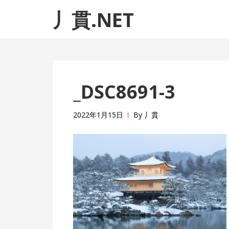
ナ
コ
丿貫.NET
ビ
ン
ゲ
テ
ー
ン
シ
ツ
ョ
へ
_DSC8691-3
ン
ス
へ
キ
ス
ッ
2022年1月15日
By
丿貫
キ
プ
ッ
プ