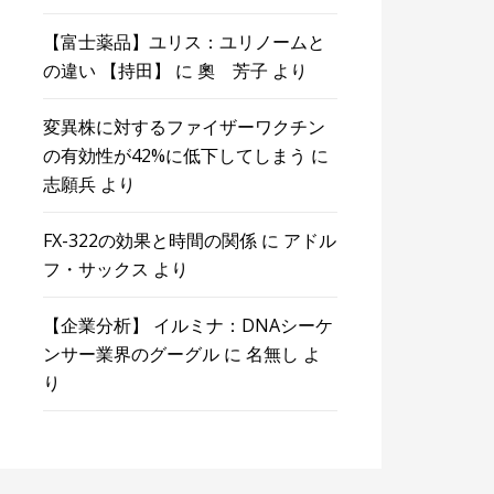
【富士薬品】ユリス：ユリノームと
の違い 【持田】
に
奧 芳子
より
変異株に対するファイザーワクチン
の有効性が42%に低下してしまう
に
志願兵
より
FX-322の効果と時間の関係
に
アドル
フ・サックス
より
【企業分析】 イルミナ：DNAシーケ
ンサー業界のグーグル
に
名無し
よ
り