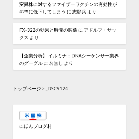
変異株に対するファイザーワクチンの有効性が
42%に低下してしまう
に
志願兵
より
FX-322の効果と時間の関係
に
アドルフ・サッ
クス
より
【企業分析】 イルミナ：DNAシーケンサー業界
のグーグル
に
名無し
より
トップページ
>
_DSC9124
にほんブログ村