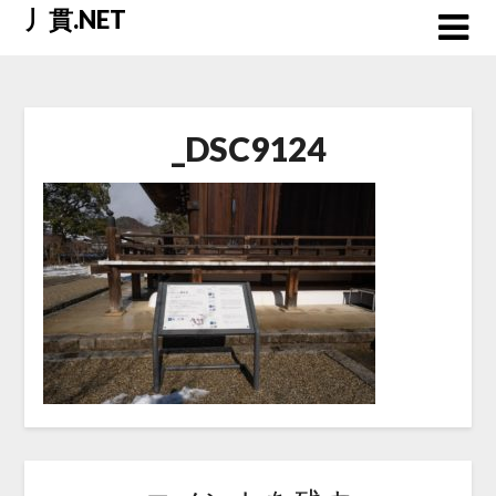
Skip
丿貫.NET
to
content
_DSC9124