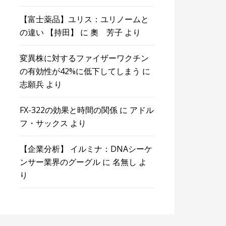
【富士薬品】ユリス：ユリノームと
の違い 【持田】
に
奧 芳子
より
変異株に対するファイザーワクチン
の有効性が42%に低下してしまう
に
志願兵
より
FX-322の効果と時間の関係
に
アドル
フ・サックス
より
【企業分析】 イルミナ：DNAシーケ
ンサー業界のグーグル
に
名無し
よ
り