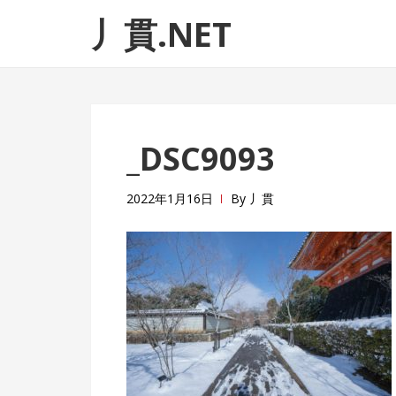
ナ
コ
丿貫.NET
ビ
ン
ゲ
テ
ー
ン
シ
ツ
ョ
へ
_DSC9093
ン
ス
へ
キ
ス
ッ
2022年1月16日
By
丿貫
キ
プ
ッ
プ