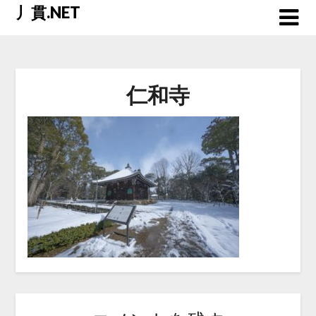
Skip
丿貫.NET
to
content
仁和寺