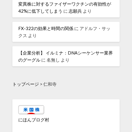
変異株に対するファイザーワクチンの有効性が
42%に低下してしまう
に
志願兵
より
FX-322の効果と時間の関係
に
アドルフ・サッ
クス
より
【企業分析】 イルミナ：DNAシーケンサー業界
のグーグル
に
名無し
より
トップページ
>
仁和寺
にほんブログ村