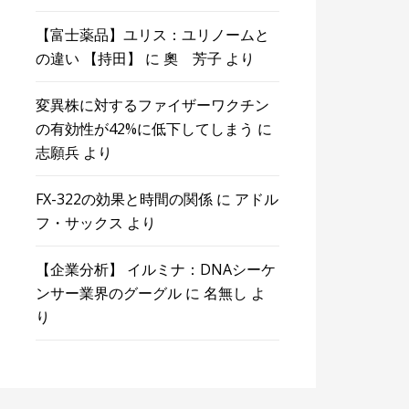
【富士薬品】ユリス：ユリノームと
の違い 【持田】
に
奧 芳子
より
変異株に対するファイザーワクチン
の有効性が42%に低下してしまう
に
志願兵
より
FX-322の効果と時間の関係
に
アドル
フ・サックス
より
【企業分析】 イルミナ：DNAシーケ
ンサー業界のグーグル
に
名無し
よ
り