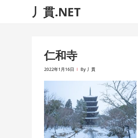
ナ
コ
丿貫.NET
ビ
ン
ゲ
テ
ー
ン
シ
ツ
ョ
へ
仁和寺
ン
ス
へ
キ
ス
ッ
2022年1月16日
By
丿貫
キ
プ
ッ
プ