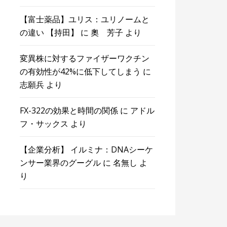
【富士薬品】ユリス：ユリノームと
の違い 【持田】
に
奧 芳子
より
変異株に対するファイザーワクチン
の有効性が42%に低下してしまう
に
志願兵
より
FX-322の効果と時間の関係
に
アドル
フ・サックス
より
【企業分析】 イルミナ：DNAシーケ
ンサー業界のグーグル
に
名無し
よ
り