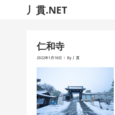
ナ
コ
丿貫.NET
ビ
ン
ゲ
テ
ー
ン
シ
ツ
ョ
へ
仁和寺
ン
ス
へ
キ
ス
ッ
2022年1月16日
By
丿貫
キ
プ
ッ
プ