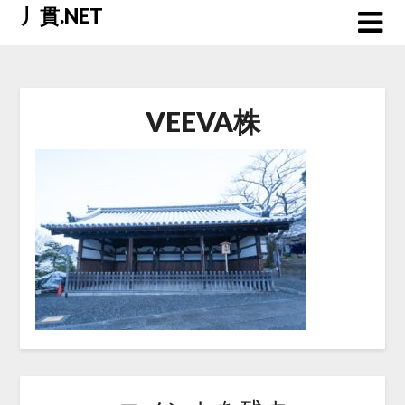
Skip
丿貫.NET
to
content
VEEVA株