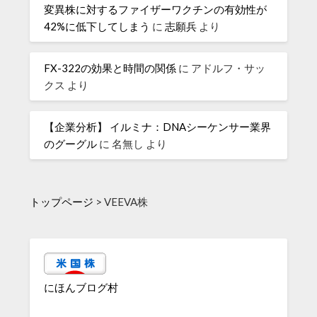
変異株に対するファイザーワクチンの有効性が
42%に低下してしまう
に
志願兵
より
FX-322の効果と時間の関係
に
アドルフ・サッ
クス
より
【企業分析】 イルミナ：DNAシーケンサー業界
のグーグル
に
名無し
より
トップページ
>
VEEVA株
にほんブログ村