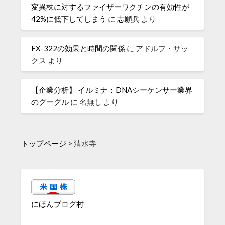
変異株に対するファイザーワクチンの有効性が
42%に低下してしまう
に
志願兵
より
FX-322の効果と時間の関係
に
アドルフ・サッ
クス
より
【企業分析】 イルミナ：DNAシーケンサー業界
のグーグル
に
名無し
より
トップページ
>
清水寺
にほんブログ村