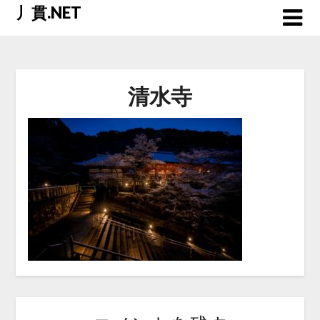
Skip
丿貫.NET
to
content
清水寺