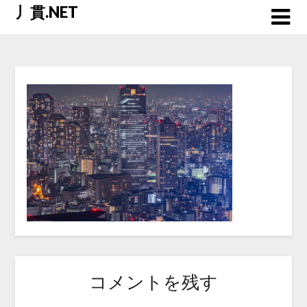
Skip
丿貫.NET
to
content
コメントを残す