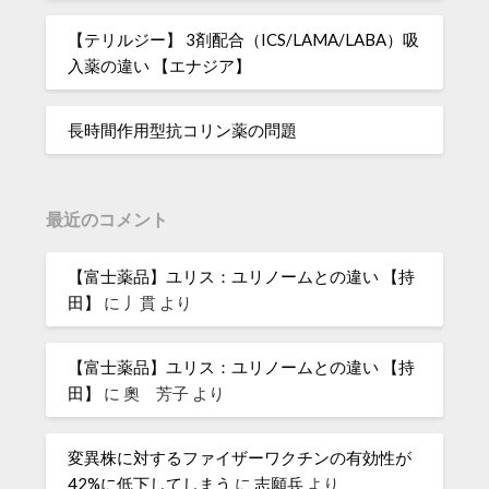
【テリルジー】 3剤配合（ICS/LAMA/LABA）吸
入薬の違い 【エナジア】
長時間作用型抗コリン薬の問題
最近のコメント
【富士薬品】ユリス：ユリノームとの違い 【持
田】
に
丿貫
より
【富士薬品】ユリス：ユリノームとの違い 【持
田】
に
奧 芳子
より
変異株に対するファイザーワクチンの有効性が
42%に低下してしまう
に
志願兵
より