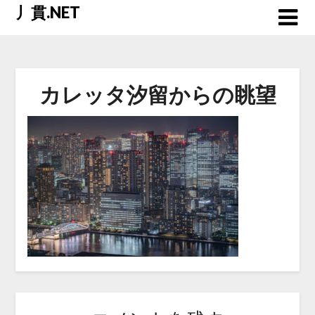
Skip
丿貫.NET
to
content
カレッタ汐留からの眺望