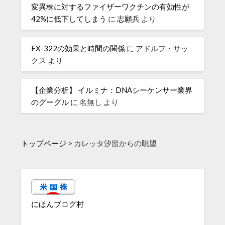
変異株に対するファイザーワクチンの有効性が
42%に低下してしまう
に
志願兵
より
FX-322の効果と時間の関係
に
アドルフ・サッ
クス
より
【企業分析】 イルミナ：DNAシーケンサー業界
のグーグル
に
名無し
より
トップページ
>
カレッタ汐留からの眺望
にほんブログ村