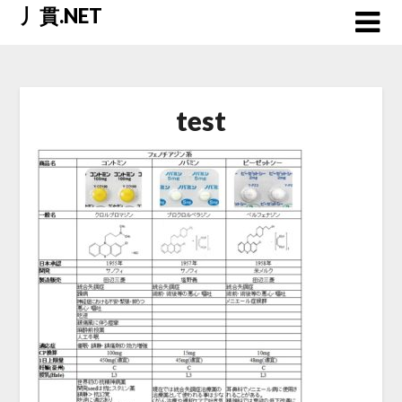
Skip
丿貫.NET
to
content
test