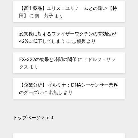
【富士薬品】ユリス：ユリノームとの違い 【持
田】
に
奧 芳子
より
変異株に対するファイザーワクチンの有効性が
42%に低下してしまう
に
志願兵
より
FX-322の効果と時間の関係
に
アドルフ・サッ
クス
より
【企業分析】 イルミナ：DNAシーケンサー業界
のグーグル
に
名無し
より
トップページ
>
test