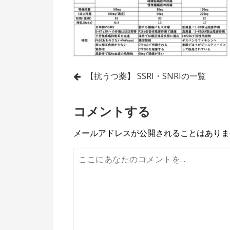
投
【抗うつ薬】 SSRI・SNRIの一覧
稿
コメントする
ナ
ビ
メールアドレスが公開されることはありま
ゲ
ー
シ
ョ