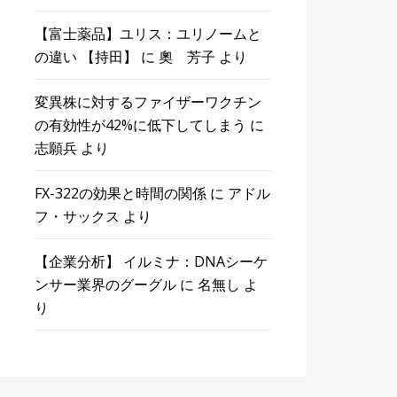
【富士薬品】ユリス：ユリノームと
の違い 【持田】
に
奧 芳子
より
変異株に対するファイザーワクチン
の有効性が42%に低下してしまう
に
志願兵
より
FX-322の効果と時間の関係
に
アドル
フ・サックス
より
【企業分析】 イルミナ：DNAシーケ
ンサー業界のグーグル
に
名無し
よ
り