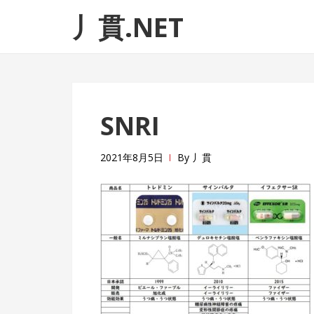
ナ
コ
丿貫.NET
ビ
ン
ゲ
テ
ー
ン
シ
ツ
ョ
へ
SNRI
ン
ス
へ
キ
ス
ッ
2021年8月5日
By
丿貫
キ
プ
ッ
プ